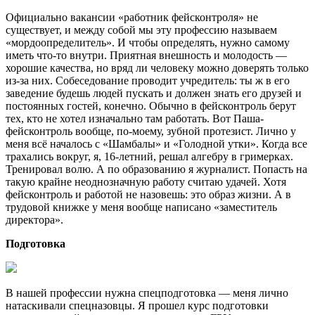
Официально вакансии «работник фейсконтроля» не
существует, и между собой мы эту профессию называем
«мордоопределитель». И чтобы определять, нужно самому
иметь что-то внутри. Приятная внешность и молодость —
хорошие качества, но вряд ли человеку можно доверять только
из-за них. Собеседование проводит учредитель: ты ж в его
заведение будешь людей пускать и должен знать его друзей и
постоянных гостей, конечно. Обычно в фейсконтроль берут
тех, кто не хотел изначально там работать. Вот Паша-
фейсконтроль вообще, по-моему, зубной протезист. Лично у
меня всё началось с «Шамбалы» и «Голодной утки». Когда все
трахались вокруг, я, 16-летний, решал алгебру в гримерках.
Тренировал волю. А по образованию я журналист. Попасть на
такую крайне неоднозначную работу считаю удачей. Хотя
фейсконтроль и работой не назовешь: это образ жизни. А в
трудовой книжке у меня вообще написано «заместитель
директора».
Подготовка
В нашей профессии нужна спецподготовка — меня лично
натаскивали спецназовцы. Я прошел курс подготовки