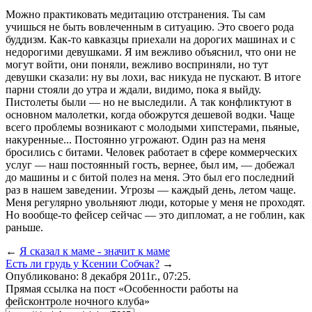
Можно практиковать медитацию отстранения. Ты сам
учишься не быть вовлеченным в ситуацию. Это своего рода
буддизм. Как-то кавказцы приехали на дорогих машинах и с
недорогими девушками. Я им вежливо объяснил, что они не
могут войти, они поняли, вежливо восприняли, но тут
девушки сказали: ну вы лохи, вас никуда не пускают. В итоге
парни стояли до утра и ждали, видимо, пока я выйду.
Пистолеты были — но не выследили. А так конфликтуют в
основном малолетки, когда обожрутся дешевой водки. Чаще
всего проблемы возникают с молодыми хипстерами, пьяные,
накуренные... Постоянно угрожают. Один раз на меня
бросились с битами. Человек работает в сфере коммерческих
услуг — наш постоянный гость, вернее, был им, — добежал
до машины и с битой полез на меня. Это был его последний
раз в нашем заведении. Угрозы — каждый день, летом чаще.
Меня регулярно увольняют люди, которые у меня не проходят.
Но вообще-то фейсер сейчас — это дипломат, а не гоблин, как
раньше.
←
Я сказал к маме - значит к маме
Есть ли грудь у Ксении Собчак?
→
Опубликовано: 8 декабря 2011г., 07:25.
Прямая ссылка на пост «Особенности работы на
фейсконтроле ночного клуба»