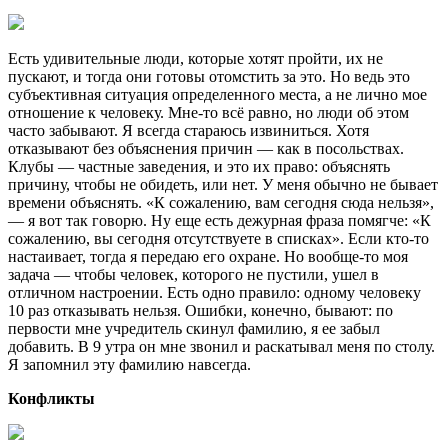
Есть удивительные люди, которые хотят пройти, их не
пускают, и тогда они готовы отомстить за это. Но ведь это
субъективная ситуация определенного места, а не лично мое
отношение к человеку. Мне-то всё равно, но люди об этом
часто забывают. Я всегда стараюсь извиниться. Хотя
отказывают без объяснения причин — как в посольствах.
Клубы — частные заведения, и это их право: объяснять
причину, чтобы не обидеть, или нет. У меня обычно не бывает
времени объяснять. «К сожалению, вам сегодня сюда нельзя»,
— я вот так говорю. Ну еще есть дежурная фраза помягче: «К
сожалению, вы сегодня отсутствуете в списках». Если кто-то
настаивает, тогда я передаю его охране. Но вообще-то моя
задача — чтобы человек, которого не пустили, ушел в
отличном настроении. Есть одно правило: одному человеку
10 раз отказывать нельзя. Ошибки, конечно, бывают: по
первости мне учредитель скинул фамилию, я ее забыл
добавить. В 9 утра он мне звонил и раскатывал меня по столу.
Я запомнил эту фамилию навсегда.
Конфликты