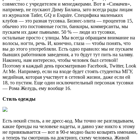
совместно с учредителем и менеджерами. Вот в «Симачев»,
например, не пускают Диму Билана, зато всегда рады лицам
из журналов Tatler, GQ и Esquire. Специфика маленьких
клубов — это разная тусовка. Бизнес-элита — процентов 15,
обычно это постоянные гости, банкиры, коммерсанты, мы
пускаем их даже пьяными. 50 % — люди из тусовки,
остальные просто с улицы. Мы всегда обращаем внимание на
волосы, ногти, речь. И, конечно, глаза — чтобы понять, что
вы до этого употребляли. Есть одно правило: мы не пускаем
бывших работников заведения, а то будут тут пить на халяву.
Наконец, нам интересно, чтобы человек был сетевой!
Поэтому я каждый день просматриваю Facebook, Twitter, Look
At Me. Например, если на входе будет стоять студентка МГУ,
медийная, которая участвует в сетевой жизни, даже если ей
18, то пустим. Еще один исключительный персонаж тусовки
— Рома Желудь, ему вообще 16.
Стиль одежды
Есть некий стиль, а не дресс-код. Мы точно не разглядываем,
какие бренды на человеке надеты, и давно уже никто к этому
не привязывается — вот в 90-е модно было козырять именами,
а теперь ты смотришь на доктрину, схему человека. Живой