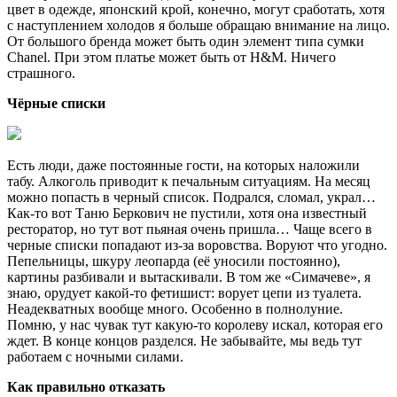
цвет в одежде, японский крой, конечно, могут сработать, хотя
с наступлением холодов я больше обращаю внимание на лицо.
От большого бренда может быть один элемент типа сумки
Chanel. При этом платье может быть от H&M. Ничего
страшного.
Чёрные списки
Есть люди, даже постоянные гости, на которых наложили
табу. Алкоголь приводит к печальным ситуациям. На месяц
можно попасть в черный список. Подрался, сломал, украл…
Как-то вот Таню Беркович не пустили, хотя она известный
ресторатор, но тут вот пьяная очень пришла… Чаще всего в
черные списки попадают из-за воровства. Воруют что угодно.
Пепельницы, шкуру леопарда (её уносили постоянно),
картины разбивали и вытаскивали. В том же «Симачеве», я
знаю, орудует какой-то фетишист: ворует цепи из туалета.
Неадекватных вообще много. Особенно в полнолуние.
Помню, у нас чувак тут какую-то королеву искал, которая его
ждет. В конце концов разделся. Не забывайте, мы ведь тут
работаем с ночными силами.
Как правильно отказать