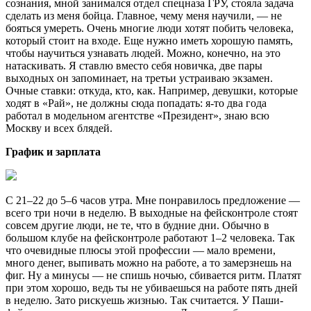
сознания, мной занимался отдел спецназа ГРУ, стояла задача
сделать из меня бойца. Главное, чему меня научили, — не
бояться умереть. Очень многие люди хотят побить человека,
который стоит на входе. Еще нужно иметь хорошую память,
чтобы научиться узнавать людей. Можно, конечно, на это
натаскивать. Я ставлю вместо себя новичка, две пары
выходных он запоминает, на третьи устраиваю экзамен.
Очные ставки: откуда, кто, как. Например, девушки, которые
ходят в «Рай», не должны сюда попадать: я-то два года
работал в модельном агентстве «Президент», знаю всю
Москву и всех блядей.
График и зарплата
С 21–22 до 5–6 часов утра. Мне понравилось предложение —
всего три ночи в неделю. В выходные на фейсконтроле стоят
совсем другие люди, не те, что в будние дни. Обычно в
большом клубе на фейсконтроле работают 1–2 человека. Так
что очевидные плюсы этой профессии — мало времени,
много денег, выпивать можно на работе, а то замерзнешь на
фиг. Ну а минусы — не спишь ночью, сбивается ритм. Платят
при этом хорошо, ведь ты не убиваешься на работе пять дней
в неделю. Зато рискуешь жизнью. Так считается. У Паши-