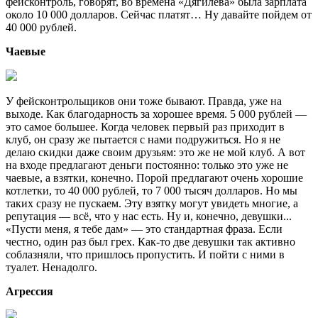
фейсконтроль, говорят, во времена «Дягилева» была зарплата
около 10 000 долларов. Сейчас платят… Ну давайте пойдем от
40 000 рублей.
Чаевые
У фейсконтрольщиков они тоже бывают. Правда, уже на
выходе. Как благодарность за хорошее время. 5 000 рублей —
это самое большее. Когда человек первый раз приходит в
клуб, он сразу же пытается с нами подружиться. Но я не
делаю скидки даже своим друзьям: это же не мой клуб. А вот
на входе предлагают деньги постоянно: только это уже не
чаевые, а взятки, конечно. Порой предлагают очень хорошие
котлетки, то 40 000 рублей, то 7 000 тысяч долларов. Но мы
таких сразу не пускаем. Эту взятку могут увидеть многие, а
репутация — всё, что у нас есть. Ну и, конечно, девушки...
«Пусти меня, я тебе дам» — это стандартная фраза. Если
честно, один раз был грех. Как-то две девушки так активно
соблазняли, что пришлось пропустить. И пойти с ними в
туалет. Ненадолго.
Агрессия