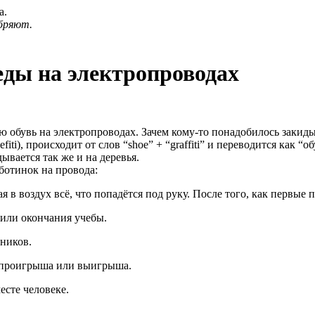
а.
бряют.
еды на электропроводах
 обувь на электропроводах. Зачем кому-то понадобилось закиды
fiti), происходит от слов “shoe” + “graffiti” и переводится как “
дывается так же и на деревья.
ботинок на провода:
в воздух всё, что попадётся под руку. После того, как первые 
 или окончания учебы.
сников.
ь проигрыша или выигрыша.
есте человеке.