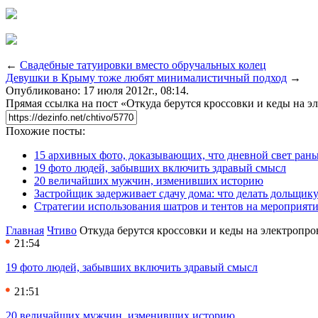
←
Свадебные татуировки вместо обручальных колец
Девушки в Крыму тоже любят минималистичный подход
→
Опубликовано: 17 июля 2012г., 08:14.
Прямая ссылка на пост «Откуда берутся кроссовки и кеды на э
Похожие посты:
15 архивных фото, доказывающих, что дневной свет ран
19 фото людей, забывших включить здравый смысл
20 величайших мужчин, изменивших историю
Застройщик задерживает сдачу дома: что делать дольщику
Стратегии использования шатров и тентов на мероприят
Главная
Чтиво
Откуда берутся кроссовки и кеды на электропро
21:54
19 фото людей, забывших включить здравый смысл
21:51
20 величайших мужчин, изменивших историю