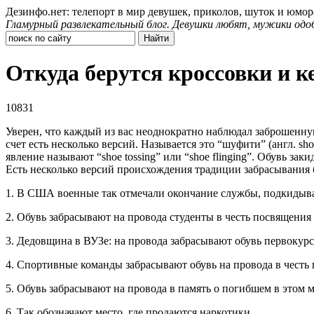
Дезинфо.нет: телепорт в мир девушек, приколов, шуток и юмор
Гламурный развлекательный блог. Девушки любят, мужики одо
Откуда берутся кроссовки и к
10831
Уверен, что каждый из вас неоднократно наблюдал заброшенную
счет есть несколько версий. Называется это “шуфити” (англ. shoe
явление называют “shoe tossing” или “shoe flinging”. Обувь заки
Есть несколько версий происхождения традиции забрасывания 
1. В США военные так отмечали окончание службы, подкидывая 
2. Обувь забрасывают на провода студенты в честь посвящения
3. Дедовщина в ВУЗе: на провода забрасывают обувь первокур
4. Спортивные команды забрасывают обувь на провода в чест
5. Обувь забрасывают на провода в память о погибшем в этом м
6. Так обозначают место, где продаются наркотики.