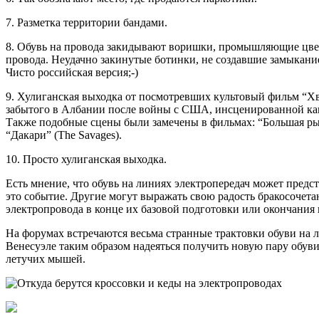
7. Разметка территории бандами.
8. Обувь на провода закидывают воришки, промышляющие цвет
провода. Неудачно закинутые ботинки, не создавшие замыкание
Чисто российская версия;-)
9. Хулиганская выходка от посмотревших культовый фильм “Хв
забытого в Албании после войны с США, инсценированной ка
Также подобные сцены были замечены в фильмах: “Большая рыба” (
“Дакари” (The Savages).
10. Просто хулиганская выходка.
Есть мнение, что обувь на линиях электропередач может предс
это событие. Другие могут выражать свою радость бракосочет
электропровода в конце их базовой подготовки или окончания
На форумах встречаются весьма странные трактовки обуви на л
Венесуэле таким образом надеяться получить новую пару обуви 
летучих мышей.