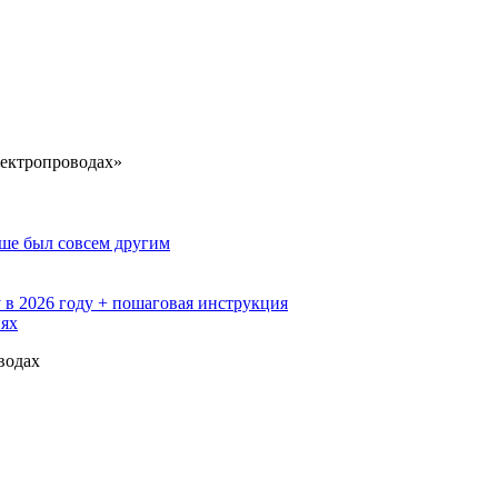
лектропроводах»
ьше был совсем другим
 в 2026 году + пошаговая инструкция
иях
водах