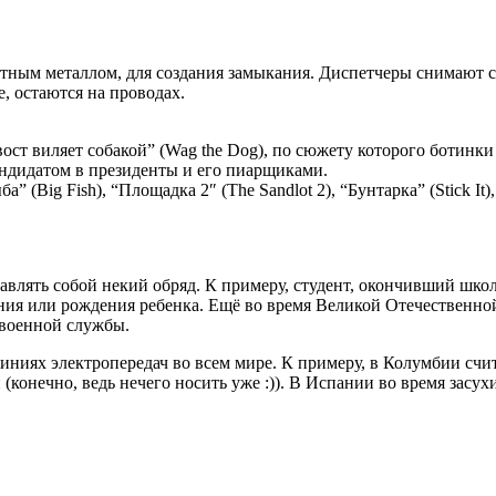
ным металлом, для создания замыкания. Диспетчеры снимают с
, остаются на проводах.
ост виляет собакой” (Wag the Dog), по сюжету которого ботинк
ндидатом в президенты и его пиарщиками.
Big Fish), “Площадка 2″ (The Sandlot 2), “Бунтарка” (Stick It),
тавлять собой некий обряд. К примеру, студент, окончивший шко
ания или рождения ребенка. Ещё во время Великой Отечественн
 военной службы.
иниях электропередач во всем мире. К примеру, в Колумбии счит
(конечно, ведь нечего носить уже :)). В Испании во время засух