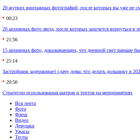
20 жутких винтажных фотографий, после которых вы уже не см
00:23
20 архивных фото звезд, после которых захочется вернуться в 
21:56
15 архивных фото, доказывающих, что дневной свет раньше бы
21:14
Застройщик задерживает сдачу дома: что делать дольщику в 20
20:50
Стратегии использования шатров и тентов на мероприятиях
Вся лента
Фото
Флеш
Видео
Девушки
Ужасы
Тесты