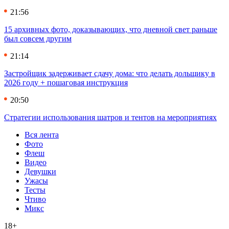
21:56
15 архивных фото, доказывающих, что дневной свет раньше
был совсем другим
21:14
Застройщик задерживает сдачу дома: что делать дольщику в
2026 году + пошаговая инструкция
20:50
Стратегии использования шатров и тентов на мероприятиях
Вся лента
Фото
Флеш
Видео
Девушки
Ужасы
Тесты
Чтиво
Микс
18+