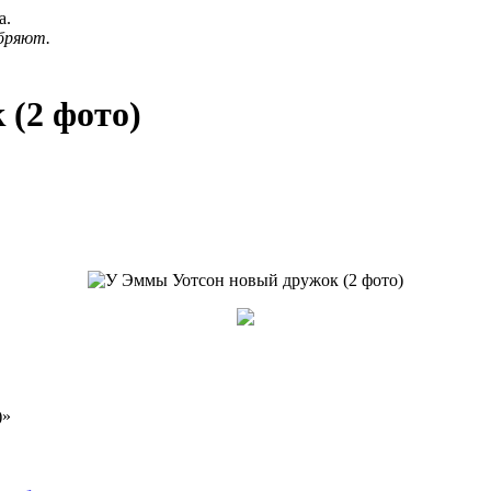
а.
бряют.
(2 фото)
)»