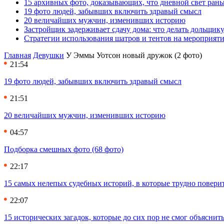
15 архивных фото, доказывающих, что дневной свет ран
19 фото людей, забывших включить здравый смысл
20 величайших мужчин, изменивших историю
Застройщик задерживает сдачу дома: что делать дольщику
Стратегии использования шатров и тентов на мероприят
Главная
Девушки
У Эммы Уотсон новый дружок (2 фото)
21:54
19 фото людей, забывших включить здравый смысл
21:51
20 величайших мужчин, изменивших историю
04:57
Подборка смешных фото (68 фото)
22:17
15 самых нелепых судебных историй, в которые трудно повери
22:07
15 исторических загадок, которые до сих пор не смог объяснит