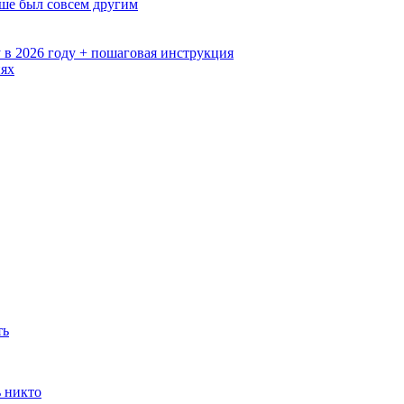
ьше был совсем другим
 в 2026 году + пошаговая инструкция
иях
ть
ь никто