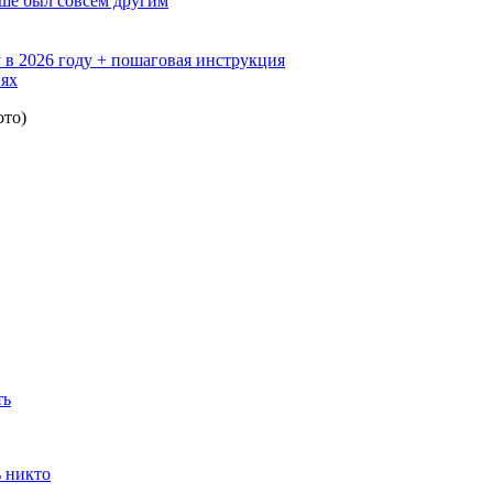
ьше был совсем другим
 в 2026 году + пошаговая инструкция
иях
ото)
ть
ь никто