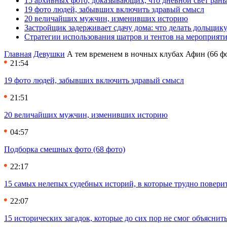
15 архивных фото, доказывающих, что дневной свет ран
19 фото людей, забывших включить здравый смысл
20 величайших мужчин, изменивших историю
Застройщик задерживает сдачу дома: что делать дольщику
Стратегии использования шатров и тентов на мероприят
Главная
Девушки
А тем временем в ночных клубах Афин (66 ф
21:54
19 фото людей, забывших включить здравый смысл
21:51
20 величайших мужчин, изменивших историю
04:57
Подборка смешных фото (68 фото)
22:17
15 самых нелепых судебных историй, в которые трудно повери
22:07
15 исторических загадок, которые до сих пор не смог объяснит