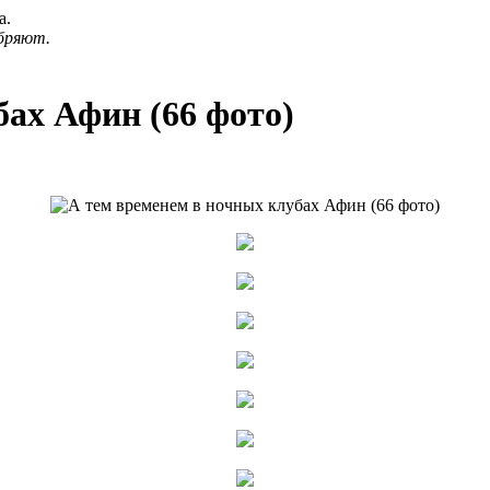
а.
бряют.
бах Афин (66 фото)