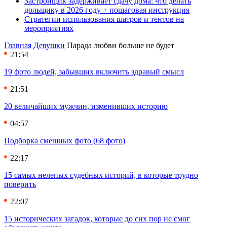
Застройщик задерживает сдачу дома: что делать
дольщику в 2026 году + пошаговая инструкция
Стратегии использования шатров и тентов на
мероприятиях
Главная
Девушки
Парада любви больше не будет
21:54
19 фото людей, забывших включить здравый смысл
21:51
20 величайших мужчин, изменивших историю
04:57
Подборка смешных фото (68 фото)
22:17
15 самых нелепых судебных историй, в которые трудно
поверить
22:07
15 исторических загадок, которые до сих пор не смог