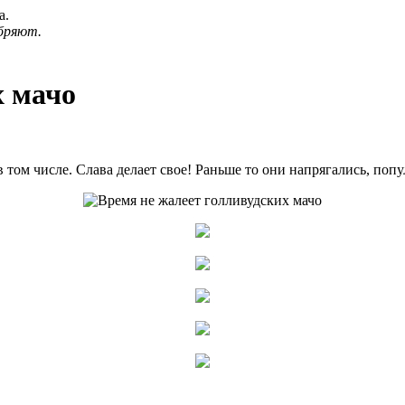
а.
бряют.
х мачо
 в том числе. Слава делает свое! Раньше то они напрягались, поп