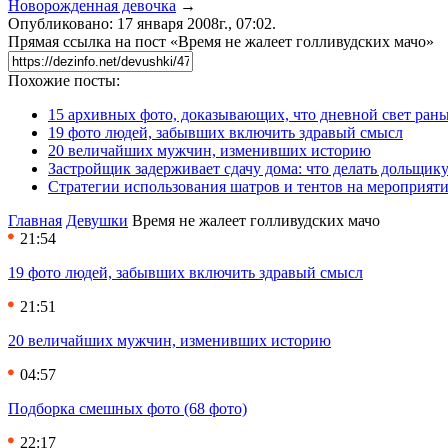
Новорожденная девочка
→
Опубликовано: 17 января 2008г., 07:02.
Прямая ссылка на пост «Время не жалеет голливудских мачо»
Похожие посты:
15 архивных фото, доказывающих, что дневной свет ран
19 фото людей, забывших включить здравый смысл
20 величайших мужчин, изменивших историю
Застройщик задерживает сдачу дома: что делать дольщику
Стратегии использования шатров и тентов на мероприят
Главная
Девушки
Время не жалеет голливудских мачо
21:54
19 фото людей, забывших включить здравый смысл
21:51
20 величайших мужчин, изменивших историю
04:57
Подборка смешных фото (68 фото)
22:17