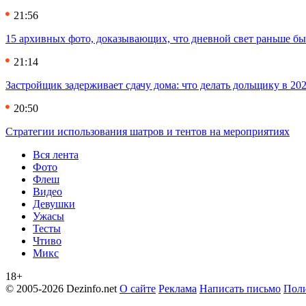
21:56
15 архивных фото, доказывающих, что дневной свет раньше бы
21:14
Застройщик задерживает сдачу дома: что делать дольщику в 20
20:50
Стратегии использования шатров и тентов на мероприятиях
Вся лента
Фото
Флеш
Видео
Девушки
Ужасы
Тесты
Чтиво
Микс
18+
© 2005-2026 Dezinfo.net
О сайте
Реклама
Написать письмо
Поли