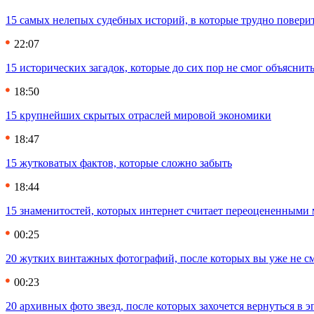
15 самых нелепых судебных историй, в которые трудно повери
22:07
15 исторических загадок, которые до сих пор не смог объяснит
18:50
15 крупнейших скрытых отраслей мировой экономики
18:47
15 жутковатых фактов, которые сложно забыть
18:44
15 знаменитостей, которых интернет считает переоцененными 
00:25
20 жутких винтажных фотографий, после которых вы уже не см
00:23
20 архивных фото звезд, после которых захочется вернуться в 