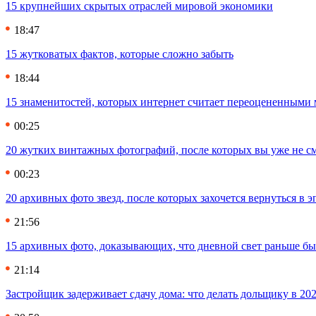
15 крупнейших скрытых отраслей мировой экономики
18:47
15 жутковатых фактов, которые сложно забыть
18:44
15 знаменитостей, которых интернет считает переоцененными 
00:25
20 жутких винтажных фотографий, после которых вы уже не см
00:23
20 архивных фото звезд, после которых захочется вернуться в 
21:56
15 архивных фото, доказывающих, что дневной свет раньше бы
21:14
Застройщик задерживает сдачу дома: что делать дольщику в 20