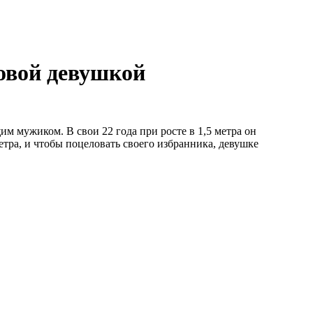
овой девушкой
им мужиком. В свои 22 года при росте в 1,5 метра он
етра, и чтобы поцеловать своего избранника, девушке