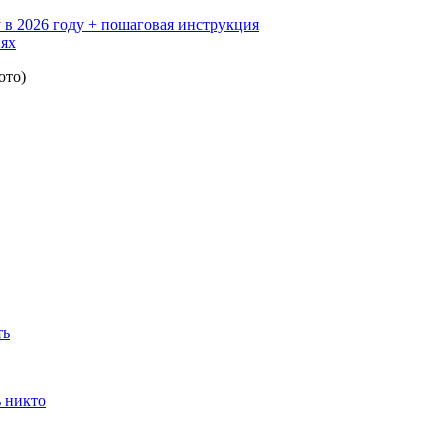
 в 2026 году + пошаговая инструкция
иях
ото)
ть
ь никто