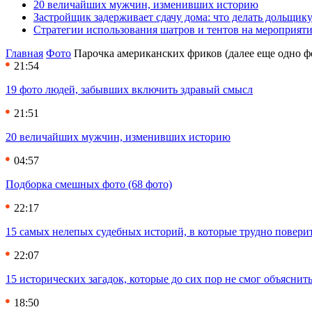
20 величайших мужчин, изменивших историю
Застройщик задерживает сдачу дома: что делать дольщику
Стратегии использования шатров и тентов на мероприят
Главная
Фото
Парочка американских фриков (далее еще одно ф
21:54
19 фото людей, забывших включить здравый смысл
21:51
20 величайших мужчин, изменивших историю
04:57
Подборка смешных фото (68 фото)
22:17
15 самых нелепых судебных историй, в которые трудно повери
22:07
15 исторических загадок, которые до сих пор не смог объяснит
18:50