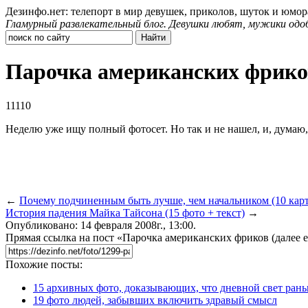
Дезинфо.нет: телепорт в мир девушек, приколов, шуток и юмор
Гламурный развлекательный блог. Девушки любят, мужики одо
Парочка американских фриков
11110
Неделю уже ищу полный фотосет. Но так и не нашел, и, думаю, 
←
Почему подчиненным быть лучше, чем начальником (10 кар
История падения Майка Тайсона (15 фото + текст)
→
Опубликовано: 14 февраля 2008г., 13:00.
Прямая ссылка на пост «Парочка американских фриков (далее 
Похожие посты:
15 архивных фото, доказывающих, что дневной свет ран
19 фото людей, забывших включить здравый смысл