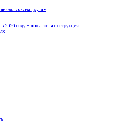
ьше был совсем другим
 в 2026 году + пошаговая инструкция
иях
ть