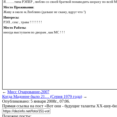
Я...........типа РЭПЕР , люблю со своей братвой понаводить шораху по всей Мо
Место Проживания
:
Живу я около м.Люблино (дальше не скажу, вдруг что !)
Интересы
:
РЭП , секс , трава ! ! ! ! ! ! !
Место Работы
:
иногда выступаем по дворам , как MC ! ! !
←
Мисс Очарование-2007
Когда Мадонне было 21… (Серия 1979 года)
→
Опубликовано: 5 января 2008г., 07:06.
Прямая ссылка на пост «Вот они - будущие таланты ХХ-шоу-би
Похожие посты: