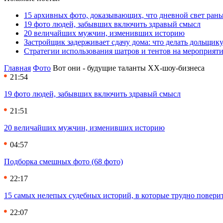
15 архивных фото, доказывающих, что дневной свет ран
19 фото людей, забывших включить здравый смысл
20 величайших мужчин, изменивших историю
Застройщик задерживает сдачу дома: что делать дольщику
Стратегии использования шатров и тентов на мероприят
Главная
Фото
Вот они - будущие таланты ХХ-шоу-бизнеса
21:54
19 фото людей, забывших включить здравый смысл
21:51
20 величайших мужчин, изменивших историю
04:57
Подборка смешных фото (68 фото)
22:17
15 самых нелепых судебных историй, в которые трудно повери
22:07