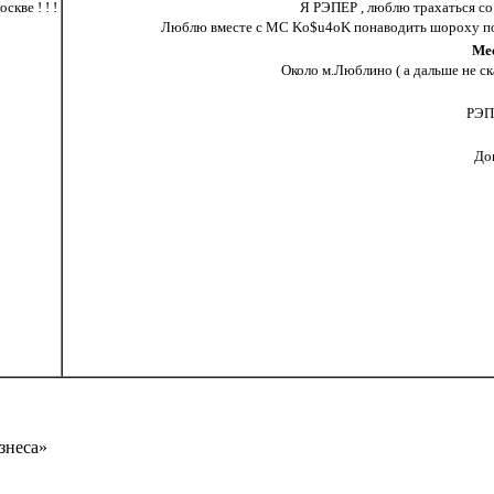
скве ! ! !
Я РЭПЕР , люблю трахаться со
Люблю вместе с MC Ko$u4oK понаводить шороху по в
Ме
Около м.Люблино ( а дальше не ска
РЭП 
До
знеса»