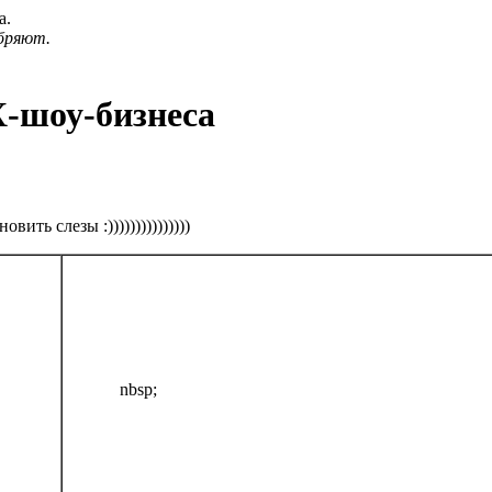
а.
бряют.
Х-шоу-бизнеса
вить слезы :)))))))))))))))
nbsp;