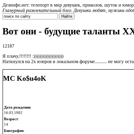
Дезинфо.нет: телепорт в мир девушек, приколов, шуток и юмор
Гламурный развлекательный блог. Девушки любят, мужики одо
Вот они - будущие таланты Х
12187
Я плачу.!!!!!!!! :))))))))))))))))))))
Наткнулся на 2х юзеров в локальном форуме.......... не могу остано
MC Ko$u4oK
Дата рождения
:
16.03.1992
Возраст
:
14
Биография
: