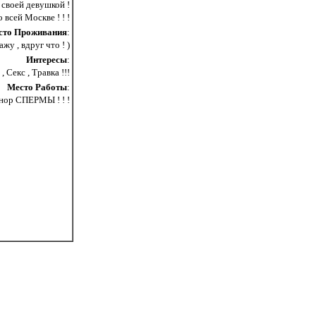
 своей девушкой !
сей Москве ! ! !
сто Проживания
:
жу , вдруг что ! )
Интересы
:
, Секс , Травка !!!
Место Работы
:
нор СПЕРМЫ ! ! !