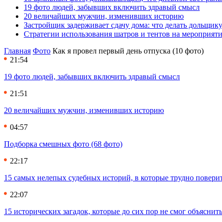
19 фото людей, забывших включить здравый смысл
20 величайших мужчин, изменивших историю
Застройщик задерживает сдачу дома: что делать дольщику
Стратегии использования шатров и тентов на мероприят
Главная
Фото
Как я провел первый день отпуска (10 фото)
21:54
19 фото людей, забывших включить здравый смысл
21:51
20 величайших мужчин, изменивших историю
04:57
Подборка смешных фото (68 фото)
22:17
15 самых нелепых судебных историй, в которые трудно повери
22:07
15 исторических загадок, которые до сих пор не смог объяснит