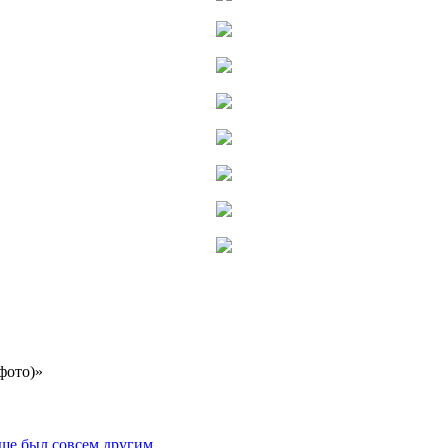
фото)»
ьше был совсем другим