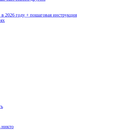
 в 2026 году + пошаговая инструкция
иях
ть
ь никто