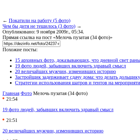
←
Покатили на работу (5 фото)
Чем бы дитя не тешилось (3 фото)
→
Опубликовано: 9 ноября 2009г., 05:34.
Прямая ссылка на пост «Мелочь пузатая (34 фото)»
Похожие посты:
15 архивных фото, доказывающих, что дневной свет ран
19 фото людей, забывших включить здравый смысл
20 величайших мужчин, изменивших историю
Застройщик задерживает сдачу дома: что делать дольщику
Стратегии использования шатров и тентов на мероприят
Главная
Фото
Мелочь пузатая (34 фото)
21:54
19 фото людей, забывших включить здравый смысл
21:51
20 величайших мужчин, изменивших историю