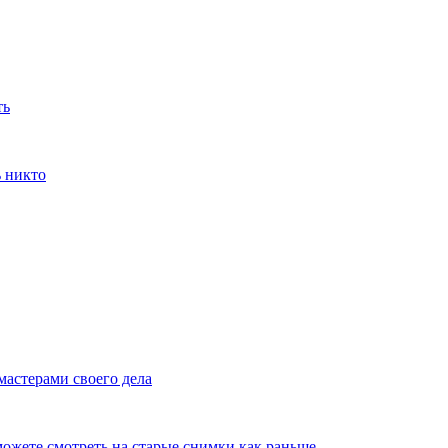
ть
ь никто
мастерами своего дела
ожете смотреть на старые снимки как раньше