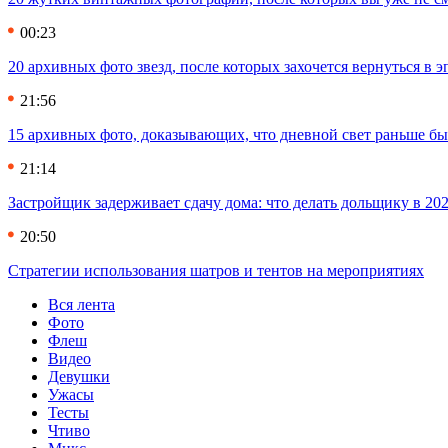
00:23
20 архивных фото звезд, после которых захочется вернуться в 
21:56
15 архивных фото, доказывающих, что дневной свет раньше бы
21:14
Застройщик задерживает сдачу дома: что делать дольщику в 20
20:50
Стратегии использования шатров и тентов на мероприятиях
Вся лента
Фото
Флеш
Видео
Девушки
Ужасы
Тесты
Чтиво