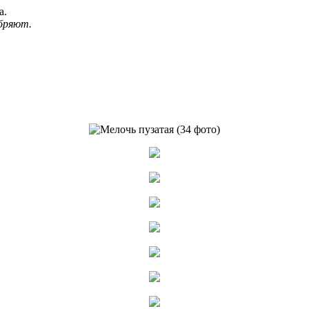
а.
бряют.