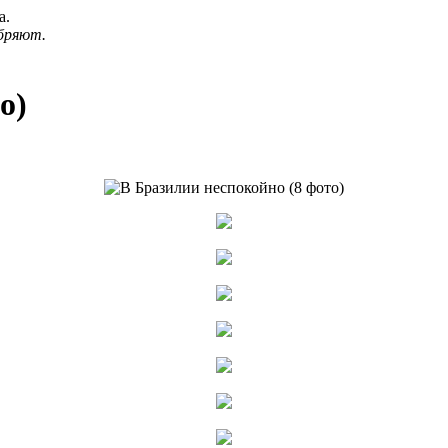
а.
бряют.
о)