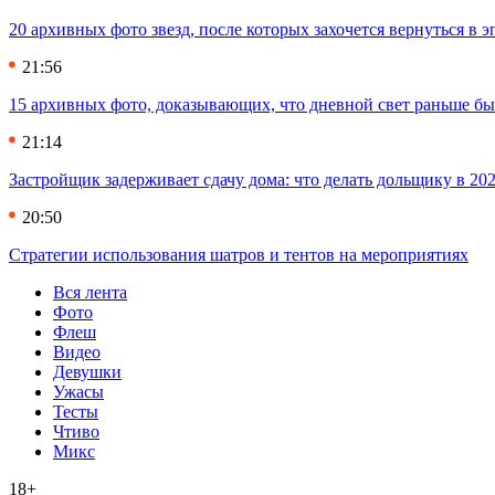
20 архивных фото звезд, после которых захочется вернуться в 
21:56
15 архивных фото, доказывающих, что дневной свет раньше бы
21:14
Застройщик задерживает сдачу дома: что делать дольщику в 20
20:50
Стратегии использования шатров и тентов на мероприятиях
Вся лента
Фото
Флеш
Видео
Девушки
Ужасы
Тесты
Чтиво
Микс
18+