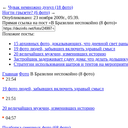
←
Чувак немножно дунул (18 фото)
Ногти грызете? (6 фото)
→
Опубликовано: 23 ноября 2009г., 05:39.
Прямая ссылка на пост «В Бразилии неспокойно (8 фото)»
Похожие посты:
15 архивных фото, доказывающих, что дневной свет ран
19 фото людей, забывших включить здравый смысл
20 величайших мужчин, изменивших историю
Застройщик задерживает сдачу дома: что делать дольщику
Стратегии использования шатров и тентов на мероприят
Главная
Фото
В Бразилии неспокойно (8 фото)
21:54
19 фото людей, забывших включить здравый смысл
21:51
20 величайших мужчин, изменивших историю
04:57
Подборка смешных фото (68 фото)