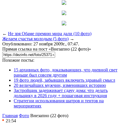
←
Не зря Обаме премию мира дали (10 фото)
Желаем счастья молодым (5 фото)
→
Опубликовано: 27 ноября 2009г., 07:47.
Прямая ссылка на пост «Внезапно (22 фото)»
Похожие посты:
15 архивных фото, доказывающих, что дневной свет
раньше был совсем другим
19 фото людей, забывших включить здравый смысл
20 величайших мужчин, изменивших историю
Застройщик задерживает сдачу дома: что делать
дольщику в 2026 году + пошаговая инструкция
Стратегии использования шатров и тентов на
мероприятиях
Главная
Фото
Внезапно (22 фото)
21:54