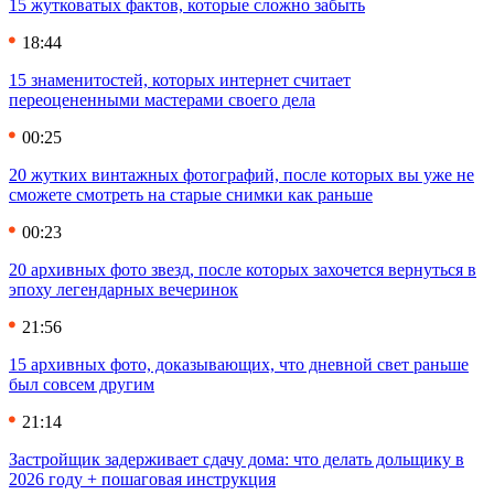
15 жутковатых фактов, которые сложно забыть
18:44
15 знаменитостей, которых интернет считает
переоцененными мастерами своего дела
00:25
20 жутких винтажных фотографий, после которых вы уже не
сможете смотреть на старые снимки как раньше
00:23
20 архивных фото звезд, после которых захочется вернуться в
эпоху легендарных вечеринок
21:56
15 архивных фото, доказывающих, что дневной свет раньше
был совсем другим
21:14
Застройщик задерживает сдачу дома: что делать дольщику в
2026 году + пошаговая инструкция