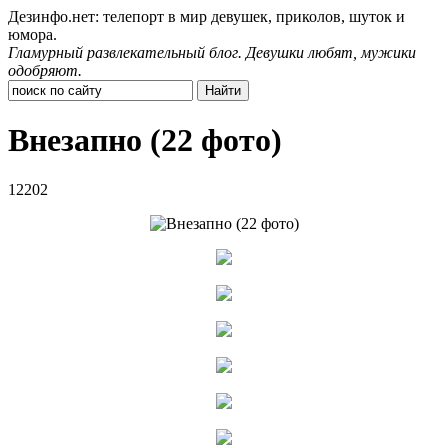
Дезинфо.нет: телепорт в мир девушек, приколов, шуток и
юмора.
Гламурный развлекательный блог. Девушки любят, мужики
одобряют.
Внезапно (22 фото)
12202