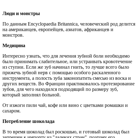
Люди и монстры
По данным Encyclopaedia Britannica, человеческий род делится
на американцев, европейцев, азиатов, африканцев и
монстров.
Медицина
Интересно узнать, что для лечения зубной боли необходимо
было принимать слабительное, или устраивать кровотечение
из ступни. Если же зуб начинал гнить, то лучше всего было
прижечь зубной нерв с помощью особого раскаленного
инструмента, а полость зуба законопатить смесью из воска и
других веществ. Во Франции практиковалось протезирование
зубов, для чего находился подходящий по размеру зуб,
который заполнял больной.
От изжоги пили чай, кофе или вино с цветками ромашки и
сахаром.
Потребление шоколада
В то время шоколад был роскошью, и готовый шоколад был
запрещен к импорту из "далеких стран", поэтому его