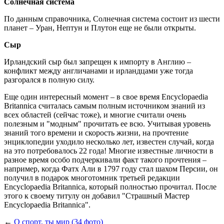
Солнечная система
По данным справочника, Солнечная система состоит из шести
планет – Уран, Нептун и Плутон еще не были открыты.
Сыр
Ирландский сыр был запрещен к импорту в Англию –
конфликт между англичанами и ирландцами уже тогда
разгорался в полную силу.
Еще один интересный момент – в свое время Encyclopaedia
Britannica считалась самым полным источником знаний из
всех областей (сейчас тоже), и многие считали очень
полезным и "модным" прочитать ее всю. Учитывая уровень
знаний того времени и скорость жизни, на прочтение
энциклопедии уходило несколько лет, известен случай, когда
на это потребовалось 22 года! Многие известные личности в
разное время особо подчеркивали факт такого прочтения –
например, когда Фатх Али в 1797 году стал шахом Персии, он
получил в подарок многотомник третьей редакции
Encyclopaedia Britannica, который полностью прочитал. После
этого к своему титулу он добавил "Страшный Мастер
Encyclopaedia Britannica".
←
О спорт, ты мир (34 фото)