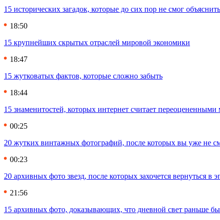
15 исторических загадок, которые до сих пор не смог объяснит
18:50
15 крупнейших скрытых отраслей мировой экономики
18:47
15 жутковатых фактов, которые сложно забыть
18:44
15 знаменитостей, которых интернет считает переоцененными 
00:25
20 жутких винтажных фотографий, после которых вы уже не см
00:23
20 архивных фото звезд, после которых захочется вернуться в 
21:56
15 архивных фото, доказывающих, что дневной свет раньше бы