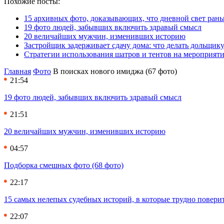
Похожие посты:
15 архивных фото, доказывающих, что дневной свет ран
19 фото людей, забывших включить здравый смысл
20 величайших мужчин, изменивших историю
Застройщик задерживает сдачу дома: что делать дольщику
Стратегии использования шатров и тентов на мероприят
Главная
Фото
В поисках нового имиджа (67 фото)
21:54
19 фото людей, забывших включить здравый смысл
21:51
20 величайших мужчин, изменивших историю
04:57
Подборка смешных фото (68 фото)
22:17
15 самых нелепых судебных историй, в которые трудно повери
22:07