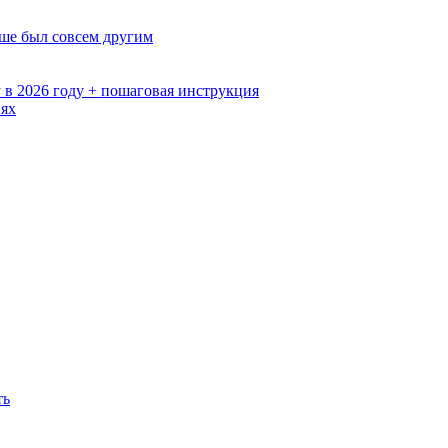
ьше был совсем другим
 в 2026 году + пошаговая инструкция
иях
ть