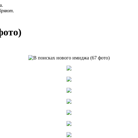
а.
бряют.
фото)