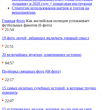
дольщику в 2026 году + пошаговая инструкция
Стратегии использования шатров и тентов на
мероприятиях
Главная
Фото
Как английская полиция успокаивает
футбольных фанатов (6 фото)
21:54
19 фото людей, забывших включить здравый смысл
21:51
20 величайших мужчин, изменивших историю
04:57
Подборка смешных фото (68 фото)
22:17
15 самых нелепых судебных историй, в которые трудно
поверить
22:07
15 исторических загадок, которые до сих пор не смог