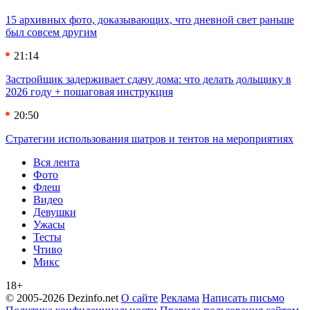
15 архивных фото, доказывающих, что дневной свет раньше
был совсем другим
21:14
Застройщик задерживает сдачу дома: что делать дольщику в
2026 году + пошаговая инструкция
20:50
Стратегии использования шатров и тентов на мероприятиях
Вся лента
Фото
Флеш
Видео
Девушки
Ужасы
Тесты
Чтиво
Микс
18+
© 2005-2026 Dezinfo.net
О сайте
Реклама
Написать письмо