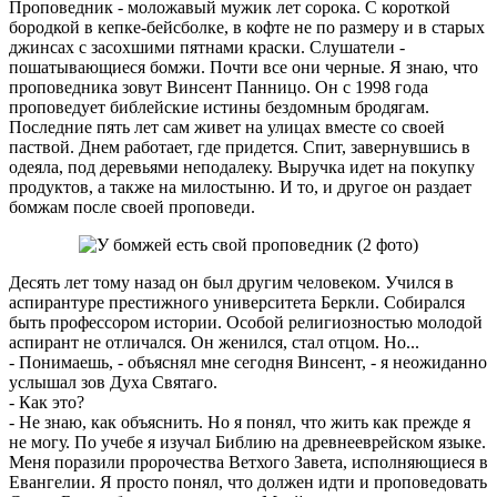
Проповедник - моложавый мужик лет сорока. С короткой
бородкой в кепке-бейсболке, в кофте не по размеру и в старых
джинсах с засохшими пятнами краски. Слушатели -
пошатывающиеся бомжи. Почти все они черные. Я знаю, что
проповедника зовут Винсент Панницо. Он с 1998 года
проповедует библейские истины бездомным бродягам.
Последние пять лет сам живет на улицах вместе со своей
паствой. Днем работает, где придется. Спит, завернувшись в
одеяла, под деревьями неподалеку. Выручка идет на покупку
продуктов, а также на милостыню. И то, и другое он раздает
бомжам после своей проповеди.
Десять лет тому назад он был другим человеком. Учился в
аспирантуре престижного университета Беркли. Собирался
быть профессором истории. Особой религиозностью молодой
аспирант не отличался. Он женился, стал отцом. Но...
- Понимаешь, - объяснял мне сегодня Винсент, - я неожиданно
услышал зов Духа Святаго.
- Как это?
- Не знаю, как объяснить. Но я понял, что жить как прежде я
не могу. По учебе я изучал Библию на древнееврейском языке.
Меня поразили пророчества Ветхого Завета, исполняющиеся в
Евангелии. Я просто понял, что должен идти и проповедовать