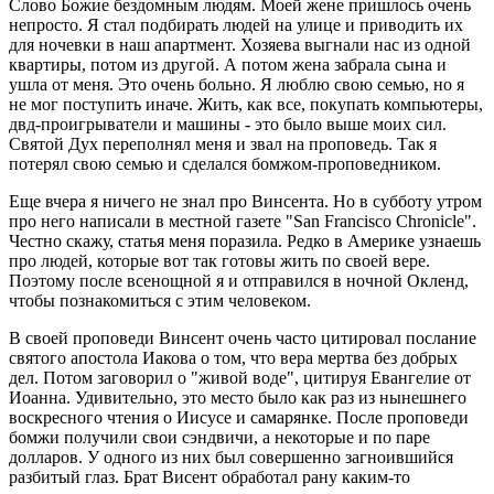
Слово Божие бездомным людям. Моей жене пришлось очень
непросто. Я стал подбирать людей на улице и приводить их
для ночевки в наш апартмент. Хозяева выгнали нас из одной
квартиры, потом из другой. А потом жена забрала сына и
ушла от меня. Это очень больно. Я люблю свою семью, но я
не мог поступить иначе. Жить, как все, покупать компьютеры,
двд-проигрыватели и машины - это было выше моих сил.
Святой Дух переполнял меня и звал на проповедь. Так я
потерял свою семью и сделался бомжом-проповедником.
Еще вчера я ничего не знал про Винсента. Но в субботу утром
про него написали в местной газете "San Francisco Chronicle".
Честно скажу, статья меня поразила. Редко в Америке узнаешь
про людей, которые вот так готовы жить по своей вере.
Поэтому после всенощной я и отправился в ночной Окленд,
чтобы познакомиться с этим человеком.
В своей проповеди Винсент очень часто цитировал послание
святого апостола Иакова о том, что вера мертва без добрых
дел. Потом заговорил о "живой воде", цитируя Евангелие от
Иоанна. Удивительно, это место было как раз из нынешнего
воскресного чтения о Иисусе и самарянке. После проповеди
бомжи получили свои сэндвичи, а некоторые и по паре
долларов. У одного из них был совершенно загноившийся
разбитый глаз. Брат Висент обработал рану каким-то