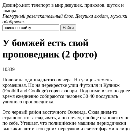
Дезинфо.нет: телепорт в мир девушек, приколов, шуток и
юмора.
Гламурный развлекательный блог. Девушки любят, мужики
одобряют.
У бомжей есть свой
проповедник (2 фото)
10339
Половина одиннадцатого вечера. На улице - темень
кромешная. Но на перекрестке улиц Футхилл и Кулидж
(Foothill and Coolidge) горят фонари. Под ними в это позднее
время ежедневно собираются человек 30-40 послушать
уличного проповедника.
Это черный район восточного Окленда. Сюда днем-то
страшновато заглядывать, а по ночам, вообще становится не
по себе. Утешает, что полицийские машины периодически
выскакивают из соседних переулков и светят фарами в лицо.