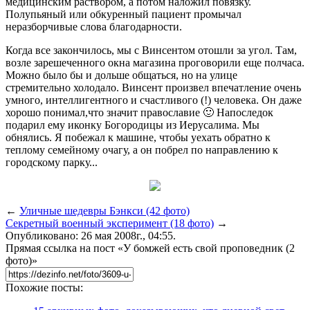
медицинским раствором, а потом наложил повязку.
Полупьяный или обкуренный пациент промычал
неразборчивые слова благодарности.
Когда все закончилось, мы с Винсентом отошли за угол. Там,
возле зарешеченного окна магазина проговорили еще полчаса.
Можно было бы и дольше общаться, но на улице
стремительно холодало. Винсент произвел впечатление очень
умного, интеллигентного и счастливого (!) человека. Он даже
хорошо понимал,что значит православие 🙂 Напоследок
подарил ему иконку Богородицы из Иерусалима. Мы
обнялись. Я побежал к машине, чтобы уехать обратно к
теплому семейному очагу, а он побрел по направлению к
городскому парку...
←
Уличные шедевры Бэнкси (42 фото)
Секретный военный эксперимент (18 фото)
→
Опубликовано: 26 мая 2008г., 04:55.
Прямая ссылка на пост «У бомжей есть свой проповедник (2
фото)»
Похожие посты: