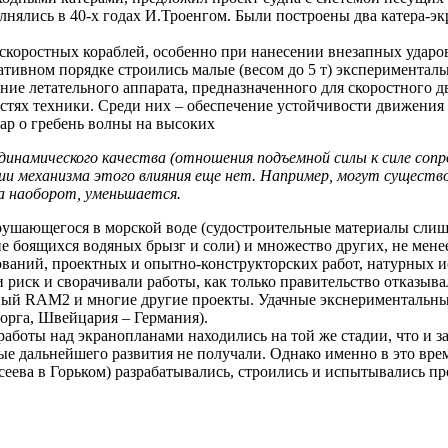
ялись в 40-х годах И.Троенгом. Были построены два катера-эк
коростных кораблей, особенно при нанесении внезапных ударо
тивном порядке строились малые (весом до 5 т) экспериментал
ние летательного аппарата, предназначенного для скоростного д
стях техники. Среди них – обеспечение устойчивости движения ап
ар о гребень волны на высоких
мического качества (отношения подъемной силы к силе сопротивл
ании механизма этого влияния еще нет. Например, могут сущест
а наоборот, уменьшается.
 разрушающегося в морской воде (судостроительные материалы сл
е боящихся водяных брызг и соли) и множество других, не мене
ований, проектных и опытно-конструкторских работ, натурных 
 риск и сворачивали работы, как только правительство отказыва
й RAM2 и многие другие проекты. Удачные экснериментальные
орга, Швейцария – Германия).
работы над экранопланами находились на той же стадии, что и 
е дальнейшего развития не получали. Однако именно в это вре
сеева в Горьком) разрабатывались, строились и испытывались п