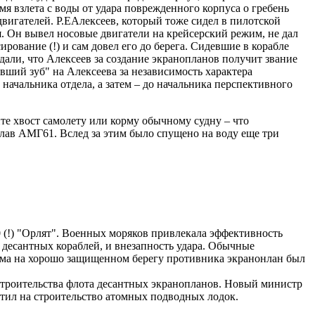
 взлета с воды от удара поврежденного корпуса о гребень
вигателей. Р.ЕАлексеев, который тоже сидел в пилотской
я. Он вывел носовые двигатели на крейсерский режим, не дал
рование (!) и сам довел его до берега. Сидевшие в корабле
дали, что Алексеев за создание экранопланов получит звание
ший зуб" на Алексеева за независимость характера
начальника отдела, а затем – до начальника перспективного
те хвост самолету или корму обычному судну – что
лав АМГ61. Вслед за этим было спущено на воду еще три
 (!) "Орлят". Военных моряков привлекала эффективность
 десантных кораблей, и внезапность удара. Обычные
дарма на хорошо защищенном берегу противника экранонлан был
строительства флота десантных экранопланов. Новый министр
тил на строительство атомных подводных лодок.