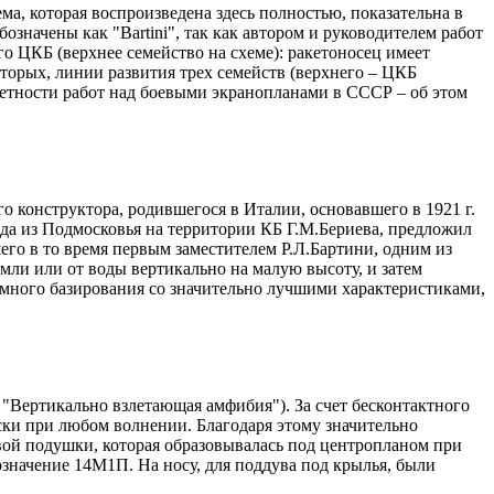
ма, которая воспроизведена здесь полностью, показательна в
означены как "Bartini", так как автором и руководителем работ
о ЦКБ (верхнее семейство на схеме): ракетоносец имеет
-вторых, линии развития трех семейств (верхнего – ЦКБ
кретности работ над боевыми экранопланами в СССР – об этом
го конструктора, родившегося в Италии, основавшего в 1921 г.
зда из Подмосковья на территории КБ Г.М.Бериева, предложил
го в то время первым заместителем Р.Л.Бартини, одним из
емли или от воды вертикально на малую высоту, и затем
ромного базирования со значительно лучшими характеристиками,
"Вертикально взлетающая амфибия"). За счет бесконтактного
ески при любом волнении. Благодаря этому значительно
вой подушки, которая образовывалась под центропланом при
значение 14М1П. На носу, для поддува под крылья, были