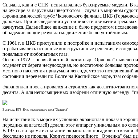
Сначала, как и с СПК, испытывались буксируемые модели. В к
на буксире за парусным швертботом – случай в мировом судост
аэродинамической трубе Чкаловского филиала ЦКБ (Горьковска
дорожки. При исследовании устойчивости движения трековых м
качнуться. Дальнейшее движение и было предметом исследовани
обнадеживающие результаты: движение было устойчивым.
С 1961 г. в ЦКБ приступили к постройке и испытаниям самох
отрабатывались основные конструктивные решения, исследовал
подальше от любопытных глаз.
Осенью 1972 г. первый летный экземпляр "Орленка" вывели на
отделяет от берега несудоходная, но достаточно большая прот
местного населения придумали легенду, что зто потерпевший а
состоянии перевезли по Волге на Каспийское море, там собрал
Экраноплан проектировался и строился как десантно-транспор
десанта. А для непосвященных изобрели отличную легенду: "пл
Выгрузка БТР-80 из траспортного дека "Орленка"
На испытаниях в морских условиях экраноплан показал хорошие
передних двигателей) делали этот аппарат уникальным но сво
В 1975 г. во время испытаний экраноплан посадили на камни. 
бесследно не прошла. Корпус предсерийного "Орленка" был изг