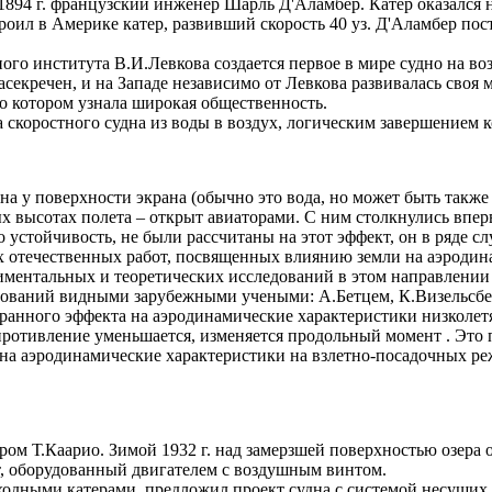
894 г. французский инженер Шарль Д'Аламбер. Катер оказался н
роил в Америке катер, развивший скорость 40 уз. Д'Аламбер пос
ого института В.И.Левкова создается первое в мире судно на в
асекречен, и на Западе независимо от Левкова развивалась своя 
о котором узнала широкая общественность.
 скоростного судна из воды в воздух, логическим завершением 
а у поверхности экрана (обычно это вода, но может быть также 
 высотах полета – открыт авиаторами. С ним столкнулись впер
о устойчивость, не были рассчитаны на этот эффект, он в ряде с
 отечественных работ, посвященных влиянию земли на аэродина
спериментальных и теоретических исследований в этом направле
дований видными зарубежными учеными: А.Бетцем, К.Визельсбер
ранного эффекта на аэродинамические характеристики низколетя
опротивление уменьшается, изменяется продольный момент . Это
 на аэродинамические характеристики на взлетно-посадочных ре
м Т.Каарио. Зимой 1932 г. над замерзшей поверхностью озера о
т, оборудованный двигателем с воздушным винтом.
оходными катерами, предложил проект судна с системой несущи