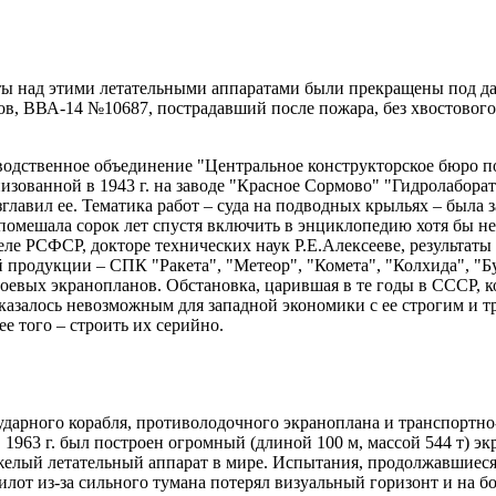
аботы над этими летательными аппаратами были прекращены под 
в, ВВА-14 №10687, пострадавший после пожара, без хвостового 
одственное объединение "Центральное конструкторское бюро по
низованной в 1943 г. на заводе "Красное Сормово" "Гидролабор
зглавил ее. Тематика работ – суда на подводных крыльях – была 
помешала сорок лет спустя включить в энциклопедию хотя бы нес
ле РСФСР, докторе технических наук Р.Е.Алексееве, результаты
й продукции – СПК "Ракета", "Метеор", "Комета", "Колхида", "Б
боевых экранопланов. Обстановка, царившая в те годы в СССР, 
 оказалось невозможным для западной экономики с ее строгим и
е того – строить их серийно.
дарного корабля, противолодочного экраноплана и транспортно-
 1963 г. был построен огромный (длиной 100 м, массой 544 т) э
елый летательный аппарат в мире. Испытания, продолжавшиеся
илот из-за сильного тумана потерял визуальный горизонт и на бол