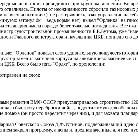
редные испытания проводились при крупном волнении. Во время
о отвалилась. Пилоты от неожиданности сбросили газ носовых д
 на всех испытаниях), не растерявшись, взял управление на себ
минуемо затонул бы – ведь кормы нет), вывел "Орленка" на глисси
а эта авария имела гораздо более тяжелые последствия. Все ожи
инистр судостроительной промышленности Б.Е.Бутома, уже "имев
ности Главного конструктора и начальника ЦКБ, понизив его до 
иначе: "Орленок" показал свою удивительную живучесть (оторви
труктор заменил материал корпуса на алюминиево-магниевый сп
и ЦКБ. Всего было пять "Орлят", по хронологии:
отправлен на слом;
анами развития ВМФ СССР предусматривалось строительство 120
печивала быстроту переброски войск, недостижимую для обычных
е помеха (он просто перелетит через них), и для захвата плац
 Маршал Советского Союза Д.Ф.Устинов, поддерживавший идею 
ем закрыл программу, а деньги, предназначенные для нее, пус