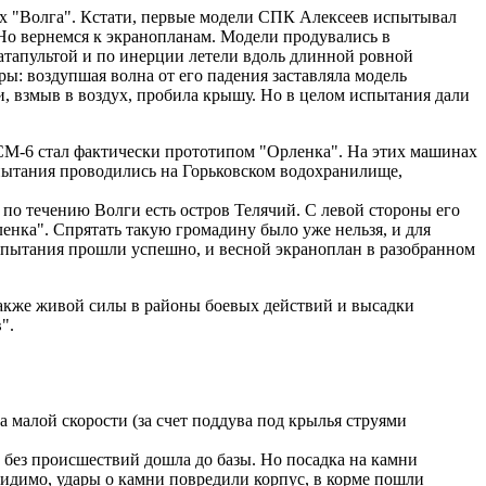
ях "Волга". Кстати, первые модели СПК Алексеев испытывал
 Но вернемся к экранопланам. Модели продувались в
катапультой и по инерции летели вдоль длинной ровной
: воздупшая волна от его падения заставляла модель
 и, взмыв в воздух, пробила крышу. Но в целом испытания дали
СМ-6 стал фактически прототипом "Орленка". На этих машинах
пытания проводились на Горьковском водохранилище,
по течению Волги есть остров Телячий. С левой стороны его
ленка". Спрятать такую громадину было уже нельзя, и для
Испытания прошли успешно, и весной экраноплан в разобранном
 также живой силы в районы боевых действий и высадки
".
 малой скорости (за счет поддува под крылья струями
и без происшествий дошла до базы. Но посадка на камни
Видимо, удары о камни повредили корпус, в корме пошли