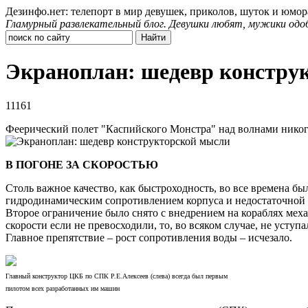
Дезинфо.нет: телепорт в мир девушек, приколов, шуток и юмор
Гламурный развлекательный блог. Девушки любят, мужики одо
Экраноплан: шедевр констру
11161
Феерический полет "Каспийского Монстра" над волнами никог
В ПОГОНЕ ЗА СКОРОСТЬЮ
Столь важное качество, как быстроходность, во все времена б
гидродинамическим сопротивлением корпуса и недостаточной 
Второе ограничение было снято с внедрением на кораблях меха
скорости если не превосходили, то, во всяком случае, не уступа
Главное препятствие – рост сопротивления воды – исчезало.
Главный конструктор ЦКБ по СПК Р.Е.Алексеев (слева) всегда был первым
пилотом всех разработанных им машин