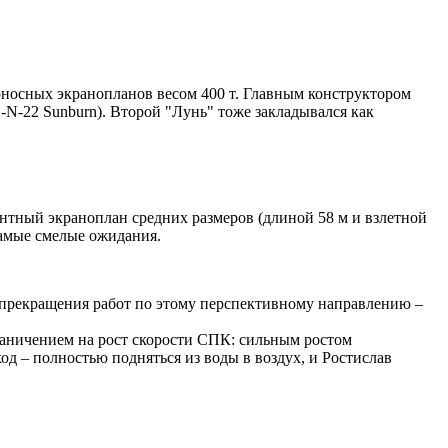
тоносных экранопланов весом 400 т. Главным конструктором
-22 Sunburn). Второй "Лунь" тоже закладывался как
нтный экраноплан средних размеров (длиной 58 м и взлетной
самые смелые ожидания.
м прекращения работ по этому перспективному направлению –
раничением на рост скорости СПК: сильным ростом
д – полностью подняться из воды в воздух, и Ростислав