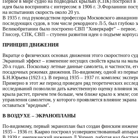
Первое в мире судно на подводных крыльях (СПК) построил в 1
идея была воспринята с интересом: в 1906 г. Э.Форланини пост
на испытаниях скорость около 20 уз.
В 1935 г. под руководством профессора Московского авиационн
последующих судов, в том числе рекордного Л-5, был глубоко з
Великобритании было построено СВП "Ховеркрафт" – первое, 
Глиссер, СПК, СВП – ступени развития идеи о подъеме корпуса
ПРИНЦИП ДВИЖЕНИЯ
Вкратце о физических основах движения этого скоростного судн
Экранный эффект – изменение несущих свойств крыла на малых
20-х годах. Поскольку летные данные самолета, и частности, ег
посадочных режимах движения. По-видимому, одной из первых
Б.Н.Юрьева (1923 г.). В период 1935 – 1937 гг. комплекс эк
Примерно в этот же период проведен ряд теоретических иссле
исследований позволили дать качественную оценку влияния эк
крыла растет, причем тем больше, чем ближе крыло к земле; с
управления самолетом, у которого проявляется влияние экрана
оставаться "вредным".
В ВОЗДУХЕ – ЭКРАНОПЛАНЫ
По-видимому, первый экраноплан был создан финским инженеро
1935 – 1936 гг. Каарио построил усовершенствованный аппара
В 1939 г. американский инженер Д.Уорнер, работая над быстр