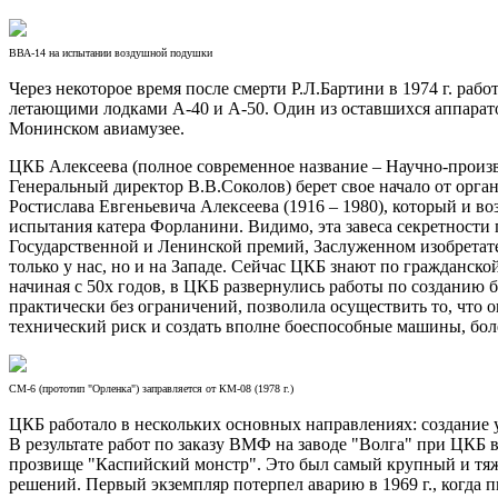
ВВА-14 на испытании воздушной подушки
Через некоторое время после смерти Р.Л.Бартини в 1974 г. р
летающими лодками А-40 и А-50. Один из оставшихся аппарато
Монинском авиамузее.
ЦКБ Алексеева (полное современное название – Научно-произв
Генеральный директор В.В.Соколов) берет свое начало от орга
Ростислава Евгеньевича Алексеева (1916 – 1980), который и во
испытания катера Форланини. Видимо, эта завеса секретности 
Государственной и Ленинской премий, Заслуженном изобретате
только у нас, но и на Западе. Сейчас ЦКБ знают по гражданско
начиная с 50х годов, в ЦКБ развернулись работы по созданию 
практически без ограничений, позволила осуществить то, что
технический риск и создать вполне боеспособные машины, боле
СМ-6 (прототип "Орленка") заправляется от КМ-08 (1978 г.)
ЦКБ работало в нескольких основных направлениях: создание у
В результате работ по заказу ВМФ на заводе "Волга" при ЦКБ в
прозвище "Каспийский монстр". Это был самый крупный и тяж
решений. Первый экземпляр потерпел аварию в 1969 г., когда п