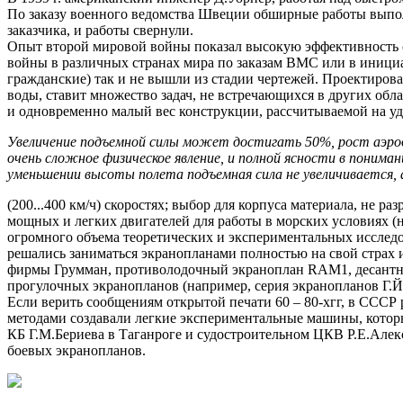
По заказу военного ведомства Швеции обширные работы выполн
заказчика, и работы свернули.
Опыт второй мировой войны показал высокую эффективность с
войны в различных странах мира по заказам ВМС или в инициа
гражданские) так и не вышли из стадии чертежей. Проектирова
воды, ставит множество задач, не встречающихся в других обла
и одновременно малый вес конструкции, рассчитываемой на уд
Увеличение подъемной силы может достигать 50%, рост аэродина
очень сложное физическое явление, и полной ясности в поним
уменьшении высоты полета подъемная сила не увеличивается, 
(200...400 км/ч) скоростях; выбор для корпуса материала, не
мощных и легких двигателей для работы в морских условиях (н
огромного объема теоретических и экспериментальных исслед
решались заниматься экранопланами полностью на свой страх и
фирмы Грумман, противолодочный экраноплан RAM1, десантны
прогулочных экранопланов (например, серия экранопланов Г.Й
Если верить сообщениям открытой печати 60 – 80-хгг, в СССР 
методами создавали легкие экспериментальные машины, которы
КБ Г.М.Бериева в Таганроге и судостроительном ЦКВ Р.Е.Алек
боевых экранопланов.