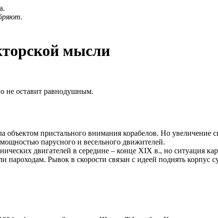
а.
бряют.
кторской мысли
о не оставит равнодушным.
ыла объектом пристального внимания корабелов. Но увеличение 
мощностью парусного и весельного движителей.
нических двигателей в середине – конце ХIХ в., но ситуация ка
ли пароходам. Рывок в скорости связан с идеей поднять корпус су