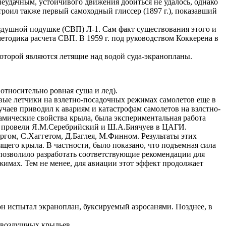
еудачным, устойчивого движения добиться не удалось, однако
троил также первый самоходный глиссер (1897 г.), показавший
оздушной подушке (СВП) Л-1. Сам факт существования этого и
методика расчета СВП. В 1959 г. под руководством Коккерена в
которой являются летящие над водой суда-экранопланы.
относительно ровная суша и лед).
вые летчики на взлетно-посадочных режимах самолетов еще в
лучаев приводил к авариям и катастрофам самолетов на взлстно-
мические свойства крыла, была экспериментальная работа
нии провели Я.М.Серебрийский и Ш.А.Биячуев в ЦАГИ.
гом, С.Хаггетом, Д.Баглея, М.Финном. Результаты этих
щего крыла. В частности, было показано, что подъемная сила
 позволило разработать соответствующие рекомендации для
жимах. Тем не менее, для авиации этот эффект продолжает
н испытал экраноплан, буксируемый аэросанями. Позднее, в
х воздушных крыльев.