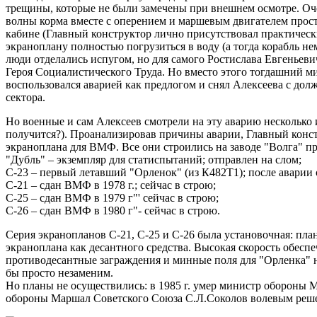
трещины, которые не были замечены при внешнем осмотре. Оче
волны корма вместе с оперением и маршевым двигателем прост
кабине (Главный конструктор лично присутствовал практически
экраноплану полностью погрузиться в воду (а тогда корабль не
люди отделались испугом, но для самого Ростислава Евгеньевич
Героя Социалистического Труда. Но вместо этого тогдашний м
воспользовался аварией как предлогом и снял Алексеева с долж
сектора.
Но военные и сам Алексеев смотрели на эту аварию несколько 
получится?). Проанализировав причины аварии, Главный конс
экраноплана для ВМФ. Все они строились на заводе "Волга" пр
"Дубль" – экземпляр для статиспытаний; отправлен на слом;
С-23 – первый летавший "Орленок" (из К482Т1); после аварии 
С-21 – сдан ВМФ в 1978 г.; сейчас в строю;
С-25 – сдан ВМФ в 1979 г"' сейчас в строю;
C-26 – сдан ВМФ в 1980 г"- сейчас в строю.
Серия экранопланов С-21, С-25 и С-26 была установочная: пл
экраноплана как десантного средства. Высокая скорость обес
противодесантные заграждения и минные поля для "Орленка" н
бы просто незаменим.
Но планы не осуществились: в 1985 г. умер министр обороны
обороны Маршал Советского Союза С.Л.Соколов волевым решени