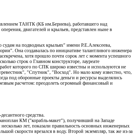
давлением ТАНТК (КБ им.Бериева), работавшего над
оперения, двигателей и крыльев, представлен ныне в
 судам на подводных крыльях" имени Р.Е.Алексеева,
атории". Она создавалась по инициативе талантливого инженера
засекречена, хотя прошло почти сорок лет с момента успешного
колько строк о Главном конструкторе, лауреате
 работ которого по СПК широко известны и используются не
уревестник", "Спутник", "Восход". Но мало кому известно, что,
когда под оборонные проекты деньги и ресурсы выделялись
 трезвым расчетом: преодолеть огромный финансовый и
десантного средства.
краноплан КМ ("корабль-макет"), получивший на Западе
 несколько лет, показали правильность основных инженерных
ьшой скорости врезался в воду. Второй экземпляр, так же из-за