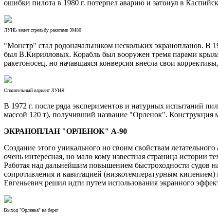
ошибки пилота в 1980 г. потерпел аварию и затонул в Каспийск
ЛУНЬ ведет стрельбу ракетами 3М80
"Монстр" стал родоначальником нескольких экранопланов. В 1
был В.Кирилловых. Корабль был вооружен тремя парами крыла
ракетоносец, но начавшаяся конверсия внесла свои коррективы,
Спасательный вариант ЛУНЯ
В 1972 г. после ряда экспериментов и натурных испытаний пи
массой 120 т), получивший название "Орленок". Конструкция 
ЭКРАНОПЛАН "ОРЛЕНОК" А-90
Создание этого уникального но своим свойствам летательного 
очень интересная, но мало кому известная страница истории те
Работая над дальнейшим повышением быстроходности судов на
сопротивления и кавитацией (низкотемпературным кипением) в
Евгеньевич решил идти путем использования экранного эффект
Выход "Орленка" на берег