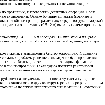
раноплана, но полученные результаты не удовлетворили
в по противнику и проведении десантных операций. После
ьные экранопланы. Однако большие аппараты (военные и
вижения вблизи границы раздела двух сред – воздуха и морской
парата на очень малых (0,5...2 м) высотах полета; прочность
ения) – в 1,5...2,5 и более раз. Влияние экрана на крыло –
вовать такие режимы движения крыла над экраном, когда при
ишком тяжелы, а авиационные быстро корродируют); создание
е сложных проблем. решение этих задач требует проведения
испытаний. Видимо, по этой причине западные фирмы не
ло в финансировании. Такая судьба постигла ракетоносец
 аппараты использовались иногда как прототипы малых
за рубежом: на полулегальной основе энтузиасты кустарными
мя по крайней мере в двух конструкторских бюро (авиационном
рототипы (а не легкие экспериментальные машины!) советских