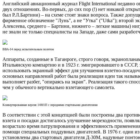
Английский авиационный журнал Flight International недавно о
двух отношениях. Во-первых, до сих пор (!) нет никакой открыт
был Р.Л.Бартини) – на схеме стоят знаки вопроса. Также допу
фирменное обозначение "Лунь", а не "Утка" ("Utka"); второй эк
Алексеева, среднего – Бартини, нижнего – легкие машины) ниг
не знали не только специалисты на Западе, даже сами разработ
ВВА-14 перед испытательным полетом
Аппараты, созданные в Таганроге, строго говоря, экранопланам
Итальянскую компартию и в 1923 г. эмигрировавшего в СССР, 
использовать экранный эффект для улучшения взлетно-посадоч
основных направлений работ была реализация идеи так называе
выполняет разбег, "опираясь на экран". Реализация такого сп
чем у обычного вертикально взлетающего самолета.
Конвертированная версия 14М1П с передними стартовыми двигателями
В соответствии с этой концепцией были построены два против
взлета и посадки достигалось улучшение мореходности, появля
возрастало время патрулирования и эффективность применения
помощи специальных поддувных двигателей. В 1976 г. один из
установлены два стартовых двигателя Д-30М, надувные понт