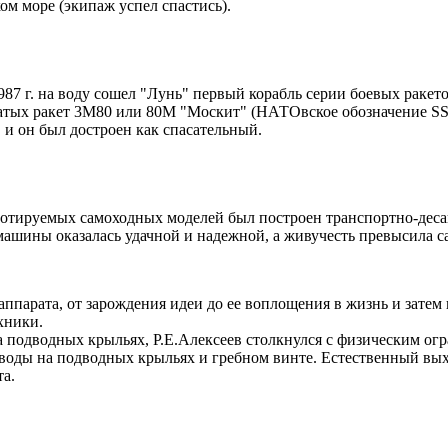
ом море (экипаж успел спастись).
987 г. на воду сошел "Лунь" первый корабль серии боевых раке
тых ракет 3М80 или 80М "Москит" (НАТОвское обозначение SS-N
 и он был достроен как спасательный.
лотируемых самоходных моделей был построен транспортно-деса
машины оказалась удачной и надежной, а живучесть превысила 
аппарата, от зарождения идеи до ее воплощения в жизнь и зате
хники.
 подводных крыльях, Р.Е.Алексеев столкнулся с физическим ог
оды на подводных крыльях и гребном винте. Естественный выхо
а.