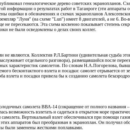
публиковал генеалогическое дерево советских экранопланов. Схе
ой информации о результатах работ в Таганроге (эти аппараты об
щены ошибки в обозначениях и схемах экранопланов Алексеевског
земпляр "Луня" (на схеме "Lun") имеет 8 двигателей, а не 6. Во
де не пересекаются. Эта схема косвенно показывает степень се
чики не были осведомлены о делах своих коллег.
и не являются. Коллектив Р.Л.Бартини (удивительная судьба это
заслуживает отдельного разговора), размещавшийся после перее
ных характеристик самолетов. По словам Н.А.Погорелова, бывше
мого бесконтактного взлета и посадки: самолет отрывается от з
особа взлета и посадки привела бы к созданию самолета безаэрод
олодочных самолета ВВА-14 (сокращение от полного названия – 
лась возможность взлетать и садиться в открытом море практич
 самолета. Вертикальный взлет обеспечивался при помощи газо
 этих аппаратов был преобразован в экраноплан. Он получил обо
оны были заменены жесткими поплавками.