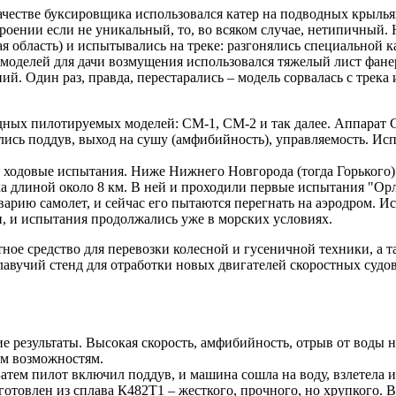
ачестве буксировщика использовался катер на подводных крыль
роении если не уникальный, то, во всяком случае, нетипичный.
я область) и испытывались на треке: разгонялись специальной 
оделей для дачи возмущения использовался тяжелый лист фанеры
й. Один раз, правда, перестарались – модель сорвалась с трека
одных пилотируемых моделей: СМ-1, СМ-2 и так далее. Аппарат 
ись поддув, выход на сушу (амфибийность), управляемость. Ис
 ходовые испытания. Ниже Нижнего Новгорода (тогда Горького) 
ока длиной около 8 км. В ней и проходили первые испытания "Ор
варию самолет, и сейчас его пытаются перегнать на аэродром. 
и, и испытания продолжались уже в морских условиях.
тное средство для перевозки колесной и гусеничной техники, а
авучий стенд для отработки новых двигателей скоростных судов
 результаты. Высокая скорость, амфибийность, отрыв от воды на
им возможностям.
Затем пилот включил поддув, и машина сошла на воду, взлетела 
отовлен из сплава К482Т1 – жесткого, прочного, но хрупкого. 