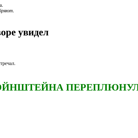
а.
бряют.
воре увидел
тречал.
ЭЙНШТЕЙНА ПЕРЕПЛЮНУЛ