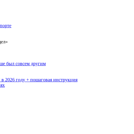
порте
дел»
ьше был совсем другим
 в 2026 году + пошаговая инструкция
иях