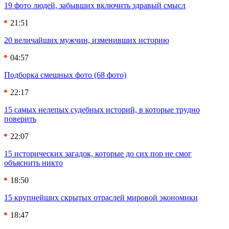
19 фото людей, забывших включить здравый смысл
21:51
20 величайших мужчин, изменивших историю
04:57
Подборка смешных фото (68 фото)
22:17
15 самых нелепых судебных историй, в которые трудно
поверить
22:07
15 исторических загадок, которые до сих пор не смог
объяснить никто
18:50
15 крупнейших скрытых отраслей мировой экономики
18:47