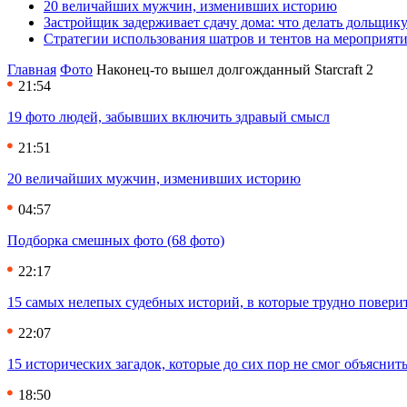
20 величайших мужчин, изменивших историю
Застройщик задерживает сдачу дома: что делать дольщику
Стратегии использования шатров и тентов на мероприят
Главная
Фото
Наконец-то вышел долгожданный Starcraft 2
21:54
19 фото людей, забывших включить здравый смысл
21:51
20 величайших мужчин, изменивших историю
04:57
Подборка смешных фото (68 фото)
22:17
15 самых нелепых судебных историй, в которые трудно повери
22:07
15 исторических загадок, которые до сих пор не смог объяснит
18:50