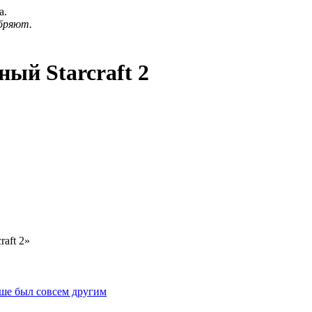
а.
бряют.
ый Starcraft 2
aft 2»
ьше был совсем другим