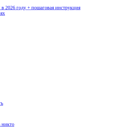
 в 2026 году + пошаговая инструкция
иях
ть
ь никто