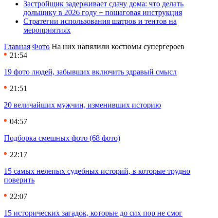
Застройщик задерживает сдачу дома: что делать
дольщику в 2026 году + пошаговая инструкция
Стратегии использования шатров и тентов на
мероприятиях
Главная
Фото
На них напялили костюмы супергероев
21:54
19 фото людей, забывших включить здравый смысл
21:51
20 величайших мужчин, изменивших историю
04:57
Подборка смешных фото (68 фото)
22:17
15 самых нелепых судебных историй, в которые трудно
поверить
22:07
15 исторических загадок, которые до сих пор не смог