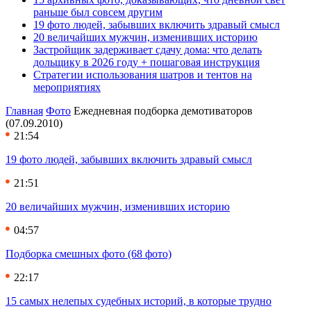
раньше был совсем другим
19 фото людей, забывших включить здравый смысл
20 величайших мужчин, изменивших историю
Застройщик задерживает сдачу дома: что делать
дольщику в 2026 году + пошаговая инструкция
Стратегии использования шатров и тентов на
мероприятиях
Главная
Фото
Ежедневная подборка демотиваторов
(07.09.2010)
21:54
19 фото людей, забывших включить здравый смысл
21:51
20 величайших мужчин, изменивших историю
04:57
Подборка смешных фото (68 фото)
22:17
15 самых нелепых судебных историй, в которые трудно