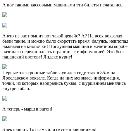
А вот такими кассовыми машинами эти билеты печатались...
А кто из вас помнит вот такой девайс? А? На всех вокзалах
были такие, и можно было скоротать время, балуясь, невпопад
нажимая на кнопочки! Послушная машина в железном коробе
начинала перелистывать страницы с информацией. Это был
пацанский восторг! Яндекс курит!
Первые электронные табло я увидел году этак в 85-м на
Ярославском вокзале. Когда на них менялась информация,
точки, из которых набирались буквы, с шуршанием менялись
внутри табло.
А теперь - марш в вагон!
Электрощит. Тот самый, из купе проводников!