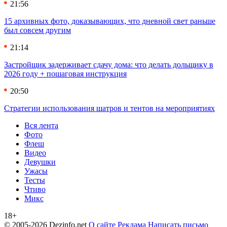
21:56
15 архивных фото, доказывающих, что дневной свет раньше
был совсем другим
21:14
Застройщик задерживает сдачу дома: что делать дольщику в
2026 году + пошаговая инструкция
20:50
Стратегии использования шатров и тентов на мероприятиях
Вся лента
Фото
Флеш
Видео
Девушки
Ужасы
Тесты
Чтиво
Микс
18+
© 2005-2026 Dezinfo.net
О сайте
Реклама
Написать письмо