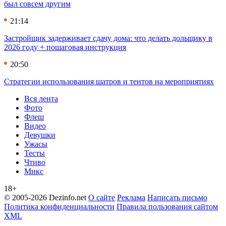
был совсем другим
21:14
Застройщик задерживает сдачу дома: что делать дольщику в
2026 году + пошаговая инструкция
20:50
Стратегии использования шатров и тентов на мероприятиях
Вся лента
Фото
Флеш
Видео
Девушки
Ужасы
Тесты
Чтиво
Микс
18+
© 2005-2026 Dezinfo.net
О сайте
Реклама
Написать письмо
Политика конфиденциальности
Правила пользования сайтом
XML