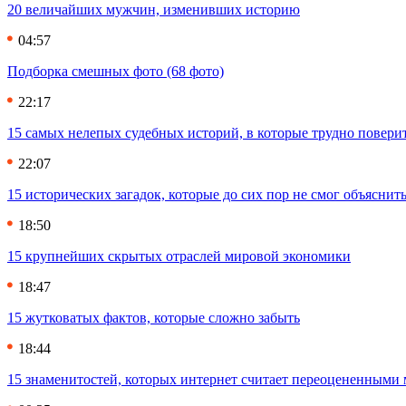
20 величайших мужчин, изменивших историю
04:57
Подборка смешных фото (68 фото)
22:17
15 самых нелепых судебных историй, в которые трудно повери
22:07
15 исторических загадок, которые до сих пор не смог объяснит
18:50
15 крупнейших скрытых отраслей мировой экономики
18:47
15 жутковатых фактов, которые сложно забыть
18:44
15 знаменитостей, которых интернет считает переоцененными 