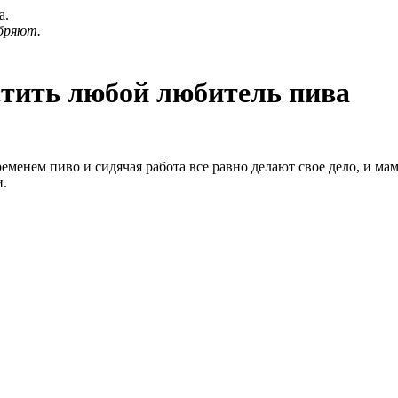
а.
бряют.
стить любой любитель пива
менем пиво и сидячая работа все равно делают свое дело, и мамо
и.