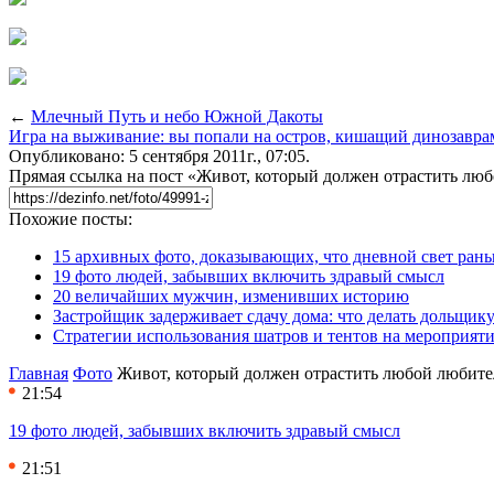
←
Млечный Путь и небо Южной Дакоты
Игра на выживание: вы попали на остров, кишащий динозавра
Опубликовано: 5 сентября 2011г., 07:05.
Прямая ссылка на пост «Живот, который должен отрастить лю
Похожие посты:
15 архивных фото, доказывающих, что дневной свет ран
19 фото людей, забывших включить здравый смысл
20 величайших мужчин, изменивших историю
Застройщик задерживает сдачу дома: что делать дольщику
Стратегии использования шатров и тентов на мероприят
Главная
Фото
Живот, который должен отрастить любой любите
21:54
19 фото людей, забывших включить здравый смысл
21:51