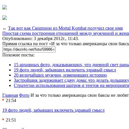
←
Так вот как Скорпион из Mortal Kombat получил свое имя
Простая схема построения отношений между мужчиной и жен
Опубликовано: 3 декабря 2012г., 11:43.
Прямая ссылка на пост «И за что только американцы свои бакс
Похожие посты:
15 архивных фото, доказывающих, что дневной свет ран
19 фото людей, забывших включить здравый смысл
20 величайших мужчин, изменивших историю
Застройщик задерживает сдачу дома: что делать дольщику
Стратегии использования шатров и тентов на мероприят
Главная
Фото
И за что только американцы свои баксы не любят
21:54
19 фото людей, забывших включить здравый смысл
21:51