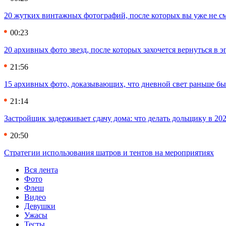
20 жутких винтажных фотографий, после которых вы уже не см
00:23
20 архивных фото звезд, после которых захочется вернуться в 
21:56
15 архивных фото, доказывающих, что дневной свет раньше бы
21:14
Застройщик задерживает сдачу дома: что делать дольщику в 20
20:50
Стратегии использования шатров и тентов на мероприятиях
Вся лента
Фото
Флеш
Видео
Девушки
Ужасы
Тесты