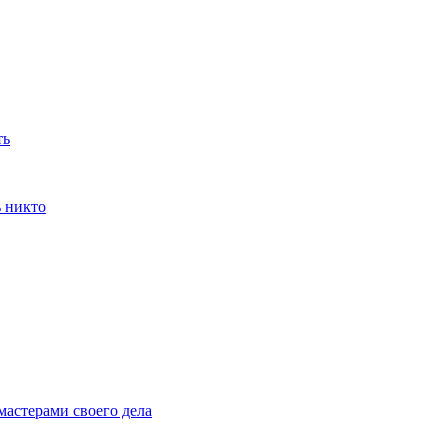
ть
ь никто
мастерами своего дела