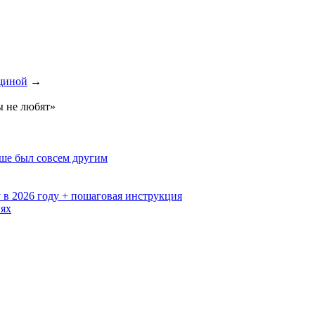
щиной
→
ы не любят»
ьше был совсем другим
 в 2026 году + пошаговая инструкция
иях