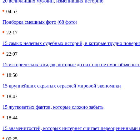
20 величайших мужчин, изменивших историю
04:57
Подборка смешных фото (68 фото)
22:17
15 самых нелепых судебных историй, в которые трудно повери
22:07
15 исторических загадок, которые до сих пор не смог объяснит
18:50
15 крупнейших скрытых отраслей мировой экономики
18:47
15 жутковатых фактов, которые сложно забыть
18:44
15 знаменитостей, которых интернет считает переоцененными 
00:25