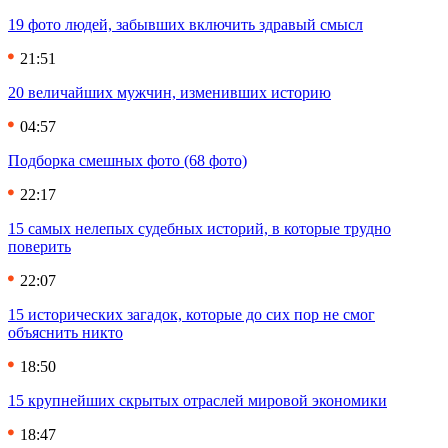
19 фото людей, забывших включить здравый смысл
21:51
20 величайших мужчин, изменивших историю
04:57
Подборка смешных фото (68 фото)
22:17
15 самых нелепых судебных историй, в которые трудно
поверить
22:07
15 исторических загадок, которые до сих пор не смог
объяснить никто
18:50
15 крупнейших скрытых отраслей мировой экономики
18:47