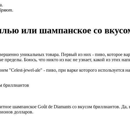
а.
бряют.
пылью или шампанское со вкус
вершенно уникальных товара. Первый из них - пиво, которое ва
пределы. Боюсь, что никто из нас не узнает, какой из этих напи
м "Celest-jewel-ale" - пиво, при варке которого используется 
тное шампанское Goût de Diamants со вкусом бриллиантов. Да, н
лионов долларов.