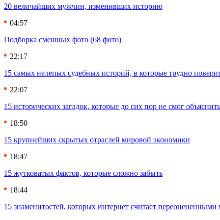
20 величайших мужчин, изменивших историю
04:57
Подборка смешных фото (68 фото)
22:17
15 самых нелепых судебных историй, в которые трудно повери
22:07
15 исторических загадок, которые до сих пор не смог объяснит
18:50
15 крупнейших скрытых отраслей мировой экономики
18:47
15 жутковатых фактов, которые сложно забыть
18:44
15 знаменитостей, которых интернет считает переоцененными 