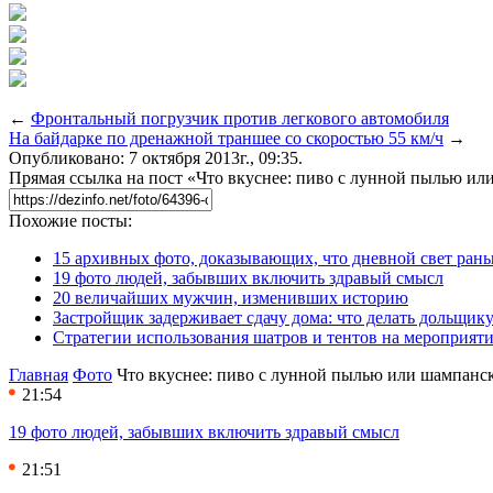
←
Фронтальный погрузчик против легкового автомобиля
На байдарке по дренажной траншее со скоростью 55 км/ч
→
Опубликовано: 7 октября 2013г., 09:35.
Прямая ссылка на пост «Что вкуснее: пиво с лунной пылью ил
Похожие посты:
15 архивных фото, доказывающих, что дневной свет ран
19 фото людей, забывших включить здравый смысл
20 величайших мужчин, изменивших историю
Застройщик задерживает сдачу дома: что делать дольщику
Стратегии использования шатров и тентов на мероприят
Главная
Фото
Что вкуснее: пиво с лунной пылью или шампанск
21:54
19 фото людей, забывших включить здравый смысл
21:51