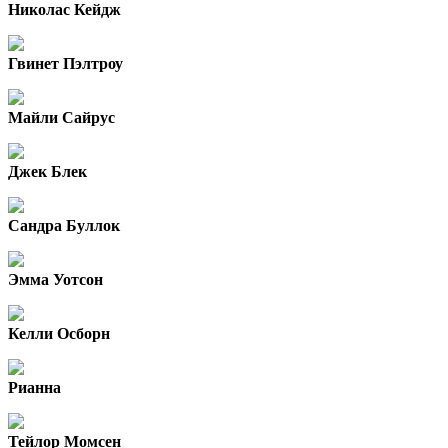
Николас Кейдж
Гвинет Пэлтроу
Майли Сайрус
Джек Блек
Сандра Буллок
Эмма Уотсон
Келли Осборн
Рианна
Тейлор Момсен