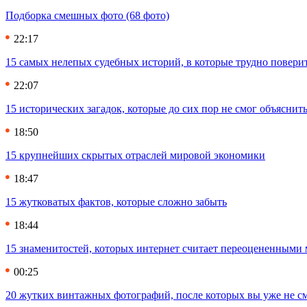
Подборка смешных фото (68 фото)
22:17
15 самых нелепых судебных историй, в которые трудно повери
22:07
15 исторических загадок, которые до сих пор не смог объяснит
18:50
15 крупнейших скрытых отраслей мировой экономики
18:47
15 жутковатых фактов, которые сложно забыть
18:44
15 знаменитостей, которых интернет считает переоцененными 
00:25
20 жутких винтажных фотографий, после которых вы уже не см