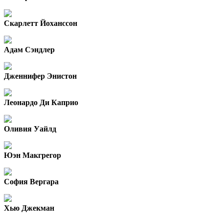
Скарлетт Йоханссон
Адам Сэндлер
Дженнифер Энистон
Леонардо Ди Каприо
Оливия Уайлд
Юэн Макгрегор
София Вергара
Хью Джекман