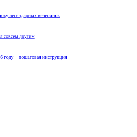
эпоху легендарных вечеринок
л совсем другим
26 году + пошаговая инструкция