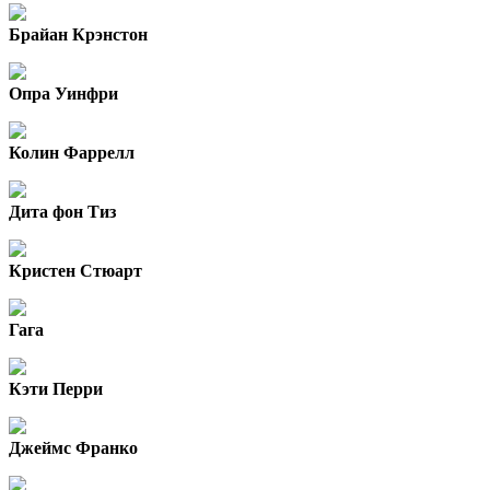
Брайан Крэнстон
Опра Уинфри
Колин Фаррелл
Дита фон Тиз
Кристен Стюарт
Гага
Кэти Перри
Джеймс Франко