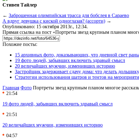
Стивен Тайлер
←
Заброшенная олимпийская трасса для бобслея в Сараево
А вдруг девушка с киской одноглазая? (ассорти)
→
Опубликовано: 15 октября 2013г., 12:34.
Прямая ссылка на пост «Портреты звезд крупным планом мног
Похожие посты:
15 архивных фото, доказывающих, что дневной свет ран
19 фото людей, забывших включить здравый смысл
20 величайших мужчин, изменивших историю
Застройщик задерживает сдачу дома: что делать дольщику
Стратегии использования шатров и тентов на мероприят
Главная
Фото
Портреты звезд крупным планом многое рассказ
21:54
19 фото людей, забывших включить здравый смысл
21:51
20 величайших мужчин, изменивших историю
04:57