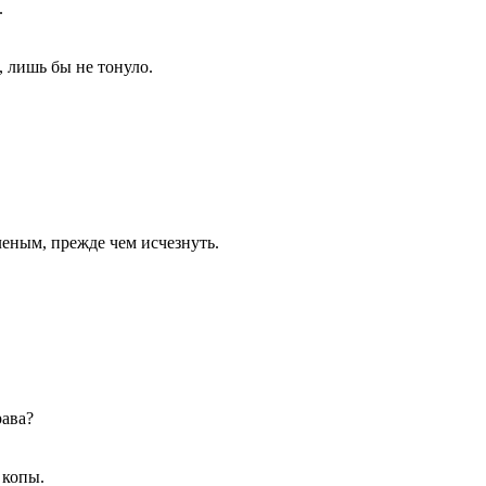
.
 лишь бы не тонуло.
леным, прежде чем исчезнуть.
рава?
 копы.