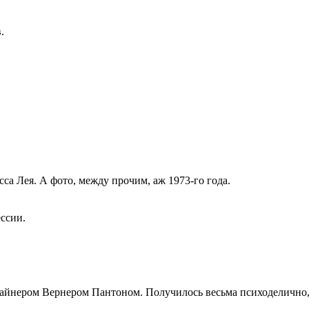
.
а Лея. А фото, между прочим, аж 1973-го года.
ессии.
изайнером Вернером Пантоном. Получилось весьма психоделично,