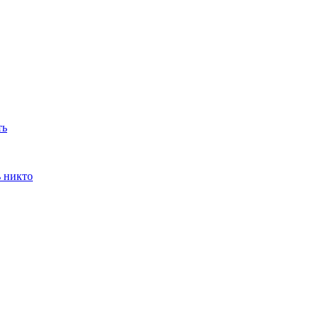
ть
ь никто