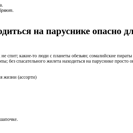
а.
бряют.
одиться на паруснике опасно дл
ж не спит; какие-то люди с планеты обезьян; сомалийские пираты
ы; без спасательного жилета находиться на паруснике просто о
 шапочке.