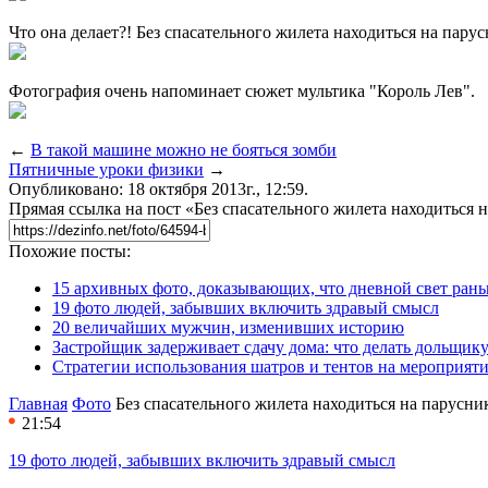
Что она делает?! Без спасательного жилета находиться на пару
Фотография очень напоминает сюжет мультика "Король Лев".
←
В такой машине можно не бояться зомби
Пятничные уроки физики
→
Опубликовано: 18 октября 2013г., 12:59.
Прямая ссылка на пост «Без спасательного жилета находиться н
Похожие посты:
15 архивных фото, доказывающих, что дневной свет ран
19 фото людей, забывших включить здравый смысл
20 величайших мужчин, изменивших историю
Застройщик задерживает сдачу дома: что делать дольщику
Стратегии использования шатров и тентов на мероприят
Главная
Фото
Без спасательного жилета находиться на парусни
21:54
19 фото людей, забывших включить здравый смысл