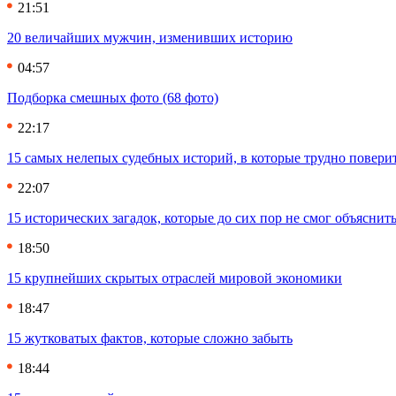
21:51
20 величайших мужчин, изменивших историю
04:57
Подборка смешных фото (68 фото)
22:17
15 самых нелепых судебных историй, в которые трудно повери
22:07
15 исторических загадок, которые до сих пор не смог объяснит
18:50
15 крупнейших скрытых отраслей мировой экономики
18:47
15 жутковатых фактов, которые сложно забыть
18:44