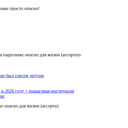
снике просто опасно!
а паруснике опасно для жизни (ассорти)»
ьше был совсем другим
 в 2026 году + пошаговая инструкция
иях
ке опасно для жизни (ассорти)