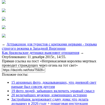
←
Аттракцион для туристов с крепкими нервами - тюрьма
строгого режима в Западной Виргинии
Как бразильские детишки выясняют отношения
→
Опубликовано: 11 декабря 2015г., 14:55.
Прямая ссылка на пост «Неприкасаемая королева мертвых
проводит страждущих через огонь на тот свет»
Похожие посты:
15 архивных фото, доказывающих, что дневной свет
раньше был совсем другим
19 фото людей, забывших включить здравый смысл
20 величайших мужчин, изменивших историю
Застройщик задерживает сдачу дома: что делать
дольщику в 2026 году + пошаговая инструкция