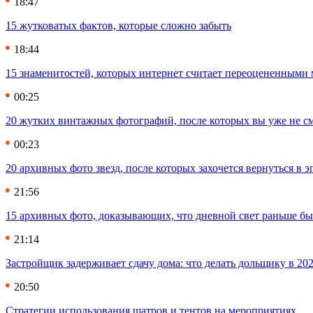
18:47
15 жутковатых фактов, которые сложно забыть
18:44
15 знаменитостей, которых интернет считает переоцененными 
00:25
20 жутких винтажных фотографий, после которых вы уже не см
00:23
20 архивных фото звезд, после которых захочется вернуться в 
21:56
15 архивных фото, доказывающих, что дневной свет раньше бы
21:14
Застройщик задерживает сдачу дома: что делать дольщику в 20
20:50
Стратегии использования шатров и тентов на мероприятиях