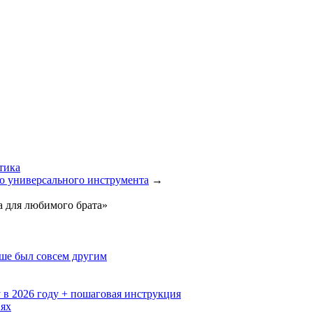
тика
го универсального инструмента
→
а для любимого брата»
ьше был совсем другим
 в 2026 году + пошаговая инструкция
иях