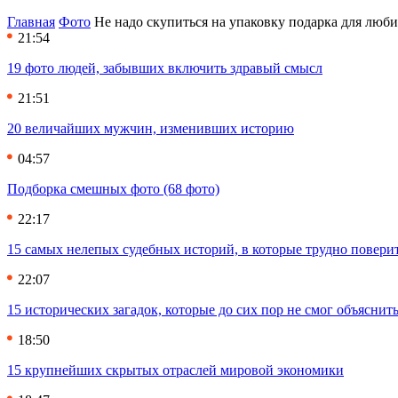
Главная
Фото
Не надо скупиться на упаковку подарка для люби
21:54
19 фото людей, забывших включить здравый смысл
21:51
20 величайших мужчин, изменивших историю
04:57
Подборка смешных фото (68 фото)
22:17
15 самых нелепых судебных историй, в которые трудно повери
22:07
15 исторических загадок, которые до сих пор не смог объяснит
18:50
15 крупнейших скрытых отраслей мировой экономики