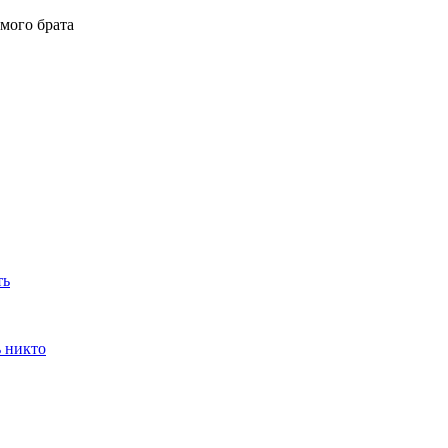
мого брата
ть
ь никто