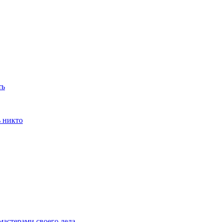
ть
ь никто
мастерами своего дела