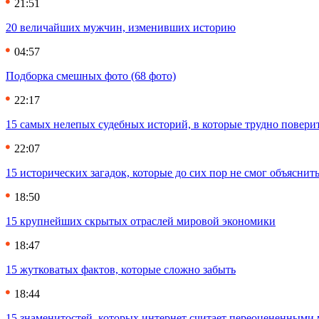
21:51
20 величайших мужчин, изменивших историю
04:57
Подборка смешных фото (68 фото)
22:17
15 самых нелепых судебных историй, в которые трудно повери
22:07
15 исторических загадок, которые до сих пор не смог объяснит
18:50
15 крупнейших скрытых отраслей мировой экономики
18:47
15 жутковатых фактов, которые сложно забыть
18:44
15 знаменитостей, которых интернет считает переоцененными 