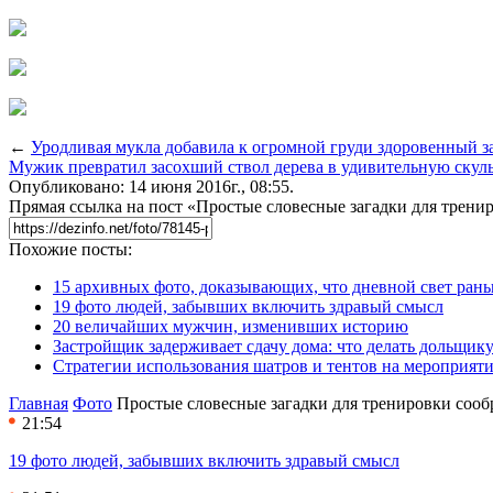
←
Уродливая мукла добавила к огромной груди здоровенный з
Мужик превратил засохший ствол дерева в удивительную скул
Опубликовано: 14 июня 2016г., 08:55.
Прямая ссылка на пост «Простые словесные загадки для трени
Похожие посты:
15 архивных фото, доказывающих, что дневной свет ран
19 фото людей, забывших включить здравый смысл
20 величайших мужчин, изменивших историю
Застройщик задерживает сдачу дома: что делать дольщику
Стратегии использования шатров и тентов на мероприят
Главная
Фото
Простые словесные загадки для тренировки сооб
21:54
19 фото людей, забывших включить здравый смысл