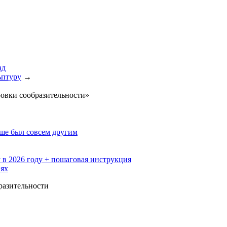
ад
ьптуру
→
ровки сообразительности»
ьше был совсем другим
 в 2026 году + пошаговая инструкция
иях
разительности