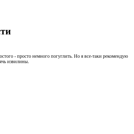
сти
остого - просто немного погуглить. Но я все-таки рекомендую
рячь извилины.