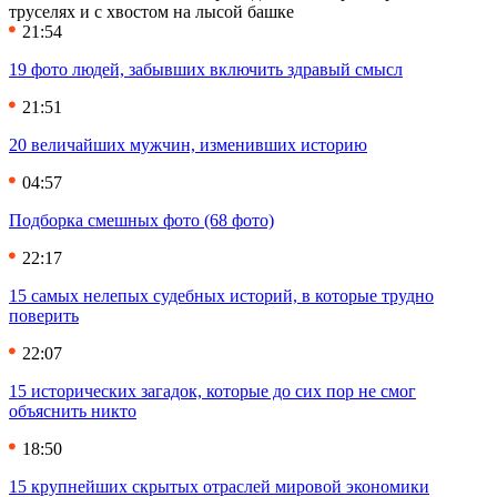
труселях и с хвостом на лысой башке
21:54
19 фото людей, забывших включить здравый смысл
21:51
20 величайших мужчин, изменивших историю
04:57
Подборка смешных фото (68 фото)
22:17
15 самых нелепых судебных историй, в которые трудно
поверить
22:07
15 исторических загадок, которые до сих пор не смог
объяснить никто
18:50
15 крупнейших скрытых отраслей мировой экономики