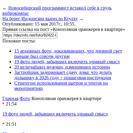
←
Новосибирский программист вставил себе в грудь
виброкомпас
На берег Индонезии вынесло Ктулху
→
Опубликовано: 15 мая 2017г., 10:55.
Прямая ссылка на пост «Конопляная оранжерея в квартире»
Похожие посты:
15 архивных фото, доказывающих, что дневной свет
раньше был совсем другим
19 фото людей, забывших включить здравый смысл
20 величайших мужчин, изменивших историю
Застройщик задерживает сдачу дома: что делать
дольщику в 2026 году + пошаговая инструкция
Стратегии использования шатров и тентов на
мероприятиях
Главная
Фото
Конопляная оранжерея в квартире
21:54
19 фото людей, забывших включить здравый смысл
21:51