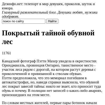
Дезинфо.нет: телепорт в мир девушек, приколов, шуток и
юмора.
Гламурный развлекательный блог. Девушки любят, мужики
одобряют.
Покрытый тайной обувной
лес
11761
Канадский фотограф Пэтти Махер увидела в окрестностях
Оринджвилль, провинция Онтарио, таинственное место -
участок леса рядом с дорогой, на котором растут деревья с
приколоченной и привязанной к стволам обувью.
Пэтти предположила, что это мемориал погибшим в
автокатастрофах, но, наведя справки выяснила, что обувной
лес покрыт завесой тайны: никто не знает, кто приносит туда
обувь и почему. В полиции нет записей о каких-либо авариях,
произошедших на этом месте.
По словам местных жителей, первые пары ботинок начали