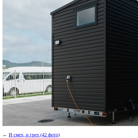
←
И смех, и грех (42 фото)