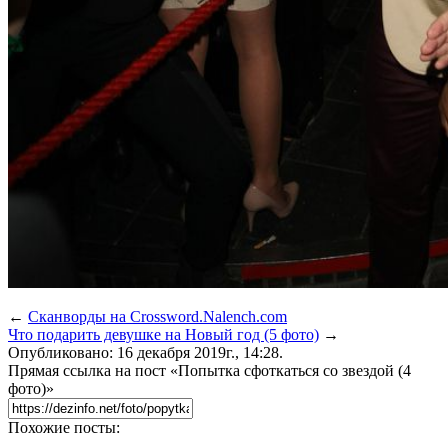
←
Сканворды на Crossword.Nalench.com
Что подарить девушке на Новый год (5 фото)
→
Опубликовано: 16 декабря 2019г., 14:28.
Прямая ссылка на пост «Попытка сфоткаться со звездой (4
фото)»
Похожие посты: