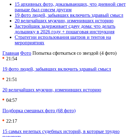
15 архивных фото, доказывающих, что дневной свет
раньше был совсем другим
19 фото людей, забывших включить здравый смысл
20 величайших мужчин, изменивших историю
Застройщик задерживает сдачу дома: что делать
дольщику в 2026 году + пошаговая инструкция
Стратегии использования шатров и тентов на
мероприятиях
Главная
Фото
Попытка сфоткаться со звездой (4 фото)
21:54
19 фото людей, забывших включить здравый смысл
21:51
20 величайших мужчин, изменивших историю
04:57
Подборка смешных фото (68 фото)
22:17
15 самых нелепых судебных историй, в которые трудно
поверить