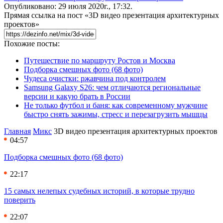
Опубликовано: 29 июля 2020г., 17:32.
Прямая ссылка на пост «3D видео презентация архитектурных
проектов»
Похожие посты:
Путешествие по маршруту Ростов и Москва
Подборка смешных фото (68 фото)
Чудеса очистки: ржавчина под контролем
Samsung Galaxy S26: чем отличаются региональные
версии и какую брать в России
Не только футбол и баня: как современному мужчине
быстро снять зажимы, стресс и перезагрузить мышцы
Главная
Микс
3D видео презентация архитектурных проектов
04:57
Подборка смешных фото (68 фото)
22:17
15 самых нелепых судебных историй, в которые трудно
поверить
22:07