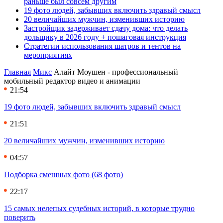
раньше был совсем другим
19 фото людей, забывших включить здравый смысл
20 величайших мужчин, изменивших историю
Застройщик задерживает сдачу дома: что делать
дольщику в 2026 году + пошаговая инструкция
Стратегии использования шатров и тентов на
мероприятиях
Главная
Микс
Алайт Моушен - профессиональный
мобильный редактор видео и анимации
21:54
19 фото людей, забывших включить здравый смысл
21:51
20 величайших мужчин, изменивших историю
04:57
Подборка смешных фото (68 фото)
22:17
15 самых нелепых судебных историй, в которые трудно
поверить