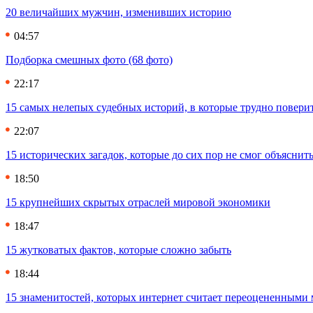
20 величайших мужчин, изменивших историю
04:57
Подборка смешных фото (68 фото)
22:17
15 самых нелепых судебных историй, в которые трудно повери
22:07
15 исторических загадок, которые до сих пор не смог объяснит
18:50
15 крупнейших скрытых отраслей мировой экономики
18:47
15 жутковатых фактов, которые сложно забыть
18:44
15 знаменитостей, которых интернет считает переоцененными 