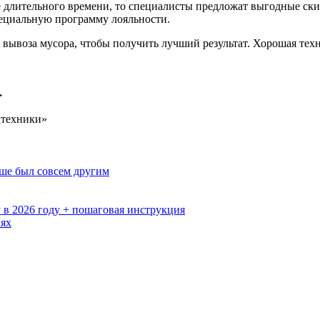
е длительного времени, то специалисты предложат выгодные ски
ециальную программу лояльности.
 вывоза мусора, чтобы получить лучший результат. Хорошая тех
→
цтехники»
ьше был совсем другим
 в 2026 году + пошаговая инструкция
иях