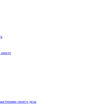
ть
ь никто
мастерами своего дела