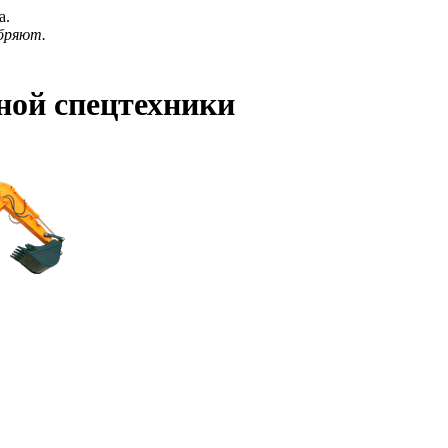
а.
бряют.
ной спецтехники