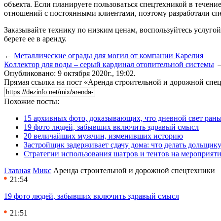
объекта. Если планируете пользоваться спецтехникой в течени
отношений с постоянными клиентами, поэтому разработали сп
Заказывайте технику по низким ценам, воспользуйтесь услугой
берете ее в аренду.
←
Металлические ограды для могил от компании Карелия
Коллектор для воды – серый кардинал отопительной системы
Опубликовано: 9 октября 2020г., 19:02.
Прямая ссылка на пост «Аренда строительной и дорожной спе
Похожие посты:
15 архивных фото, доказывающих, что дневной свет ран
19 фото людей, забывших включить здравый смысл
20 величайших мужчин, изменивших историю
Застройщик задерживает сдачу дома: что делать дольщику
Стратегии использования шатров и тентов на мероприят
Главная
Микс
Аренда строительной и дорожной спецтехники
21:54
19 фото людей, забывших включить здравый смысл
21:51