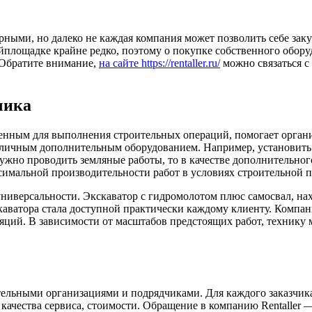
рными, но далеко не каждая компания может позволить себе зак
йплощадке крайне редко, поэтому о покупке собственного оборуд
 Обратите внимание,
на сайте https://rentaller.ru/
можно связаться с
чика
ченным для выполнения строительных операций, помогает органи
 различным дополнительным оборудованием. Например, установит
жно проводить земляные работы, то в качестве дополнительног
симальной производительности работ в условиях строительной 
универсальности. Экскаватор с гидромолотом плюс самосвал, н
каватора стала доступной практически каждому клиенту. Компани
ий. В зависимости от масштабов предстоящих работ, технику м
ительными организациями и подрядчиками. Для каждого заказчик
ачества сервиса, стоимости. Обращение в компанию Rentaller — 