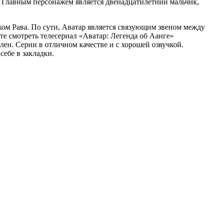
е. Главным персонажем является двенадцатилетний мальчик,
хом Рава. По сути, Аватар является связующим звеном между
е смотреть телесериал «Аватар: Легенда об Аанге»
лен. Серии в отличном качестве и с хорошей озвучкой.
ебе в закладки.