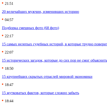
21:51
20 величайших мужчин, изменивших историю
04:57
Подборка смешных фото (68 фото)
22:17
15 самых нелепых судебных историй, в которые трудно повери
22:07
15 исторических загадок, которые до сих пор не смог объяснит
18:50
15 крупнейших скрытых отраслей мировой экономики
18:47
15 жутковатых фактов, которые сложно забыть
18:44