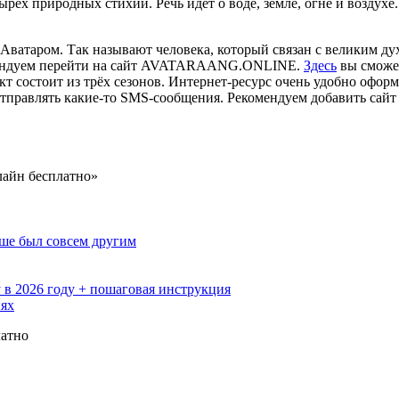
ырёх природных стихий. Речь идёт о воде, земле, огне и воздух
 Аватаром. Так называют человека, который связан с великим ду
комендуем перейти на сайт AVATARAANG.ONLINE.
Здесь
вы сможет
т состоит из трёх сезонов. Интернет-ресурс очень удобно оформ
правлять какие-то SMS-сообщения. Рекомендуем добавить сайт с
лайн бесплатно»
ьше был совсем другим
 в 2026 году + пошаговая инструкция
иях
латно