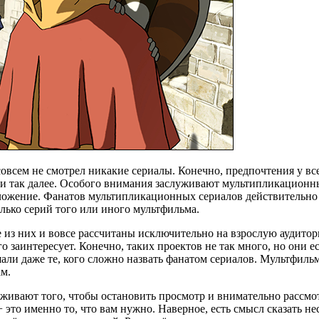
овсем не смотрел никакие сериалы. Конечно, предпочтения у все
и так далее. Особого внимания заслуживают мультипликационны
едложение. Фанатов мультипликационных сериалов действительно 
олько серий того или иного мультфильма.
 из них и вовсе рассчитаны исключительно на взрослую аудитор
его заинтересует. Конечно, таких проектов не так много, но он
шали даже те, кого сложно назвать фанатом сериалов. Мультфил
ам.
живают того, чтобы остановить просмотр и внимательно рассмотр
это именно то, что вам нужно. Наверное, есть смысл сказать не