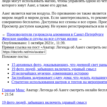
люди могут использовать магию, чтобы управлять одной из чет
которого зовут Аанг, а также его друзья.
Аанг является магом воздуха. По призванию он также является
миром людей и миром духов. Если заинтересовались, то ре
совершенно бесплатно. Доступны все сезоны и все серии. Проек
Просмотр доступен каждому. Не нужно регистрироваться или от
←
Производители гидроксида алюминия в Санкт-Петербурге
Женские шарфы и снуды на все случаи жизни
→
Опубликовано: 1 октября 2021г., 11:39.
Прямая ссылка на пост «Аватар: Легенда об Аанге смотреть он
Похожие посты:
15 архивных фото, доказывающих, что дневной свет ран
19 фото людей, забывших включить здравый смысл
20 величайших мужчин, изменивших историю
Застройщик задерживает сдачу дома: что делать дольщику
Стратегии использования шатров и тентов на мероприят
Главная
Микс
Аватар: Легенда об Аанге смотреть онлайн бесп
21:54
19 фото людей, забывших включить здравый смысл