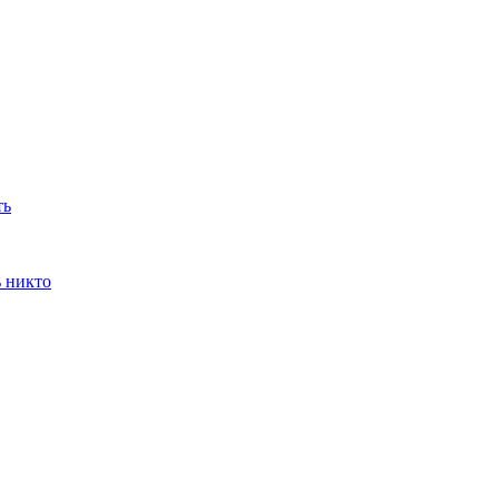
ть
ь никто