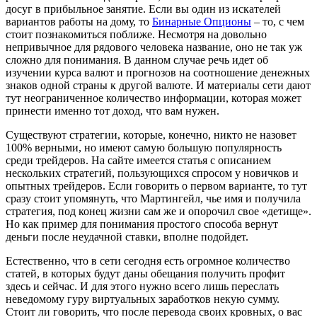
досуг в прибыльное занятие. Если вы один из искателей
вариантов работы на дому, то
Бинарные Опционы
– то, с чем
стоит познакомиться поближе. Несмотря на довольно
непривычное для рядового человека название, оно не так уж
сложно для понимания. В данном случае речь идет об
изучении курса валют и прогнозов на соотношение денежных
знаков одной страны к другой валюте. И материалы сети дают
тут неограниченное количество информации, которая может
принести именно тот доход, что вам нужен.
Существуют стратегии, которые, конечно, никто не назовет
100% верными, но имеют самую большую популярность
среди трейдеров. На сайте имеется статья с описанием
нескольких стратегий, пользующихся спросом у новичков и
опытных трейдеров. Если говорить о первом варианте, то тут
сразу стоит упомянуть, что Мартингейл, чье имя и получила
стратегия, под конец жизни сам же и опорочил свое «детище».
Но как пример для понимания простого способа вернут
деньги после неудачной ставки, вполне подойдет.
Естественно, что в сети сегодня есть огромное количество
статей, в которых будут даны обещания получить профит
здесь и сейчас. И для этого нужно всего лишь переслать
неведомому гуру виртуальных заработков некую сумму.
Стоит ли говорить, что после перевода своих кровных, о вас