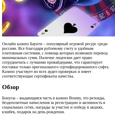
Онлайн казино Баунти – популярный игровой ресурс среди
россиян. Все благодаря рублевому счету и удобным
платежным системам, с помощь которых возможен перевод
минимальных сумм. Наличие лицензии дает право
сотрудничать с лучшими провайдерами, что гарантирует
поставки только оригинального сертифицированного софта.
Казино участвует во всех аудит-проверках и имеет
соответствующие сертификаты качества.
Обзор
Бонусы – выдающаяся часть в казино Bounty, это релоады,
бездепозитные начисления за регистрацию и активность в
социальных сетях, награды за участие и победу в акциях,
кэшбек, подарок на день рождения.