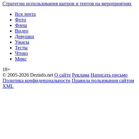
Стратегии использования шатров и тентов на мероприятиях
Вся лента
Фото
Флеш
Видео
Девушки
Ужасы
Тесты
Чтиво
Микс
18+
© 2005-2026 Dezinfo.net
О сайте
Реклама
Написать письмо
Политика конфиденциальности
Правила пользования сайтом
XML