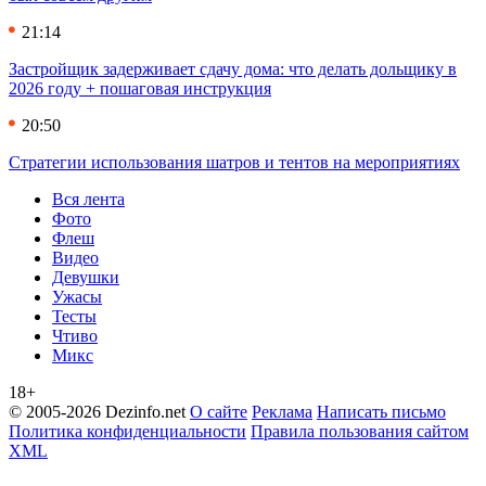
21:14
Застройщик задерживает сдачу дома: что делать дольщику в
2026 году + пошаговая инструкция
20:50
Стратегии использования шатров и тентов на мероприятиях
Вся лента
Фото
Флеш
Видео
Девушки
Ужасы
Тесты
Чтиво
Микс
18+
© 2005-2026 Dezinfo.net
О сайте
Реклама
Написать письмо
Политика конфиденциальности
Правила пользования сайтом
XML