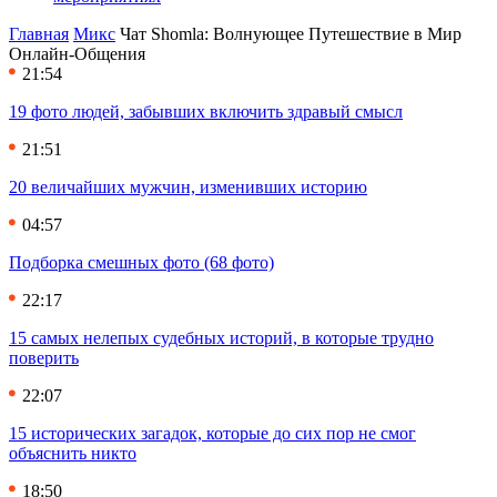
Главная
Микс
Чат Shomla: Волнующее Путешествие в Мир
Онлайн-Общения
21:54
19 фото людей, забывших включить здравый смысл
21:51
20 величайших мужчин, изменивших историю
04:57
Подборка смешных фото (68 фото)
22:17
15 самых нелепых судебных историй, в которые трудно
поверить
22:07
15 исторических загадок, которые до сих пор не смог
объяснить никто
18:50