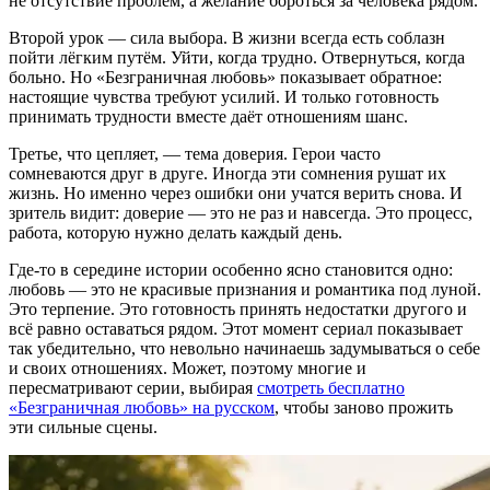
не отсутствие проблем, а желание бороться за человека рядом.
Второй урок — сила выбора. В жизни всегда есть соблазн
пойти лёгким путём. Уйти, когда трудно. Отвернуться, когда
больно. Но «Безграничная любовь» показывает обратное:
настоящие чувства требуют усилий. И только готовность
принимать трудности вместе даёт отношениям шанс.
Третье, что цепляет, — тема доверия. Герои часто
сомневаются друг в друге. Иногда эти сомнения рушат их
жизнь. Но именно через ошибки они учатся верить снова. И
зритель видит: доверие — это не раз и навсегда. Это процесс,
работа, которую нужно делать каждый день.
Где-то в середине истории особенно ясно становится одно:
любовь — это не красивые признания и романтика под луной.
Это терпение. Это готовность принять недостатки другого и
всё равно оставаться рядом. Этот момент сериал показывает
так убедительно, что невольно начинаешь задумываться о себе
и своих отношениях. Может, поэтому многие и
пересматривают серии, выбирая
смотреть бесплатно
«Безграничная любовь» на русском
, чтобы заново прожить
эти сильные сцены.