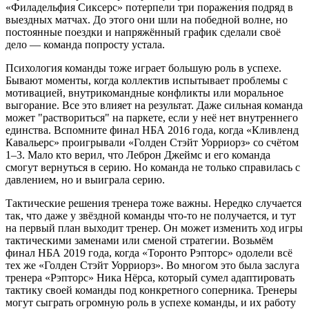
«Филадельфия Сиксерс» потерпели три поражения подряд в
выездных матчах. До этого они шли на победной волне, но
постоянные поездки и напряжённый график сделали своё
дело — команда попросту устала.
Психология команды тоже играет большую роль в успехе.
Бывают моменты, когда коллектив испытывает проблемы с
мотивацией, внутрикомандные конфликты или моральное
выгорание. Все это влияет на результат. Даже сильная команда
может "раствориться" на паркете, если у неё нет внутреннего
единства. Вспомните финал НБА 2016 года, когда «Кливленд
Кавальерс» проигрывали «Голден Стэйт Уорриорз» со счётом
1–3. Мало кто верил, что Леброн Джеймс и его команда
смогут вернуться в серию. Но команда не только справилась с
давлением, но и выиграла серию.
Тактические решения тренера тоже важны. Нередко случается
так, что даже у звёздной команды что-то не получается, и тут
на первый план выходит тренер. Он может изменить ход игры
тактическими заменами или сменой стратегии. Возьмём
финал НБА 2019 года, когда «Торонто Рэпторс» одолели всё
тех же «Голден Стэйт Уорриорз». Во многом это была заслуга
тренера «Рэпторс» Ника Нёрса, который сумел адаптировать
тактику своей команды под конкретного соперника. Тренеры
могут сыграть огромную роль в успехе команды, и их работу