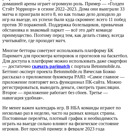
домашней арены играет огромную роль. Пример — «Голден
Стэйт Уорриорз» в сезоне 2022–2023. Дома они выиграли 33
матча и проиграли всего 8, но как только дело доходило до
игр на выезде, их успехи были куда скромнее: всего 11 побед
против 30 поражений. Поддержка болельщиков, привычная
обстановка и знакомый паркет — всё это даёт команде
преимущество. Поэтому перед тем, как делать ставку, всегда
учитывайте, где проходит матч.
Многие бетторы советуют использовать платформу БК
Париматч для просмотра котировок и прогнозов на баскетбол.
Для доступа к платформе можно использовать даже смартфон
— достаточно
скачать parimatch
с портала Betonmobile.ru.
Беттинг-эксперт проекта Betonmobile.ru Вячеслав Божко
рассказал о приложении букмекера PARI: «Самое главное —
приложение повторяет весь функционал ПК-сайта. Можно
регистрироваться, выводить деньги, смотреть трансляции.
Второе — приложение работает без сбоев. Третье —
навигация удобная».
Не менее важен календарь игр. В НБА команды играют по
несколько раз в неделю, часто на разных концах страны.
Постоянные перелёты, плотный график и необходимость
играть на выезде сильно влияют на физическое состояние
игроков. Вот простой пример: в феврале 2023 года